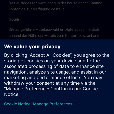
Das Mittagessen wird Ihnen in der hauseigenen Kantine
kostenlos zur Verfügung gestellt.
Hotels
Die aufgeführte Hotelauswahl erfolgte ausschließlich
anhand der Nähe der Hotels zum Kursort bzw. anhand
der günstigen Verkehrsanbindung zum
Veranstaltungsort.
Es handelt sich hierbei nicht um Siemens-
Vertragshotels, daher können wir für die Qualität der
Hotels keine Gewähr übernehmen.
Stornierung
Bitte stornieren Sie schriftlich.