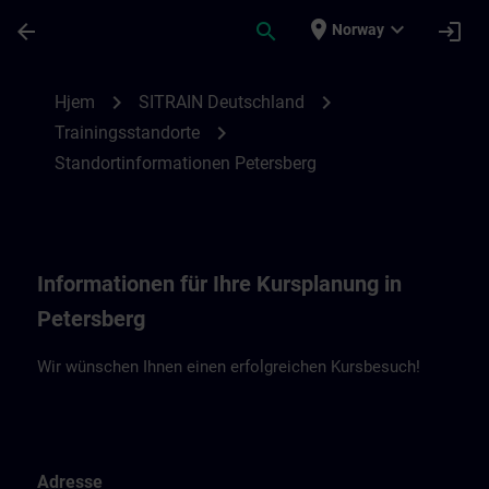
Gå til hovedinnhold
Siden er lastet inn
place
expand_more
arrow_back
search
login
Norway
Standortinformationen Petersberg | SITR
chevron_right
chevron_right
Hjem
SITRAIN Deutschland
chevron_right
Trainingsstandorte
Standortinformationen Petersberg
Informationen für Ihre Kursplanung in
Petersberg
Wir wünschen Ihnen einen erfolgreichen Kursbesuch!
Adresse