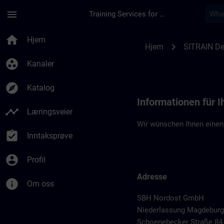
Gå til hovedinnhold
Siden er lastet inn
menu
Training Services for Digital Industries
Standortinformatio
home
Hjem
chevron_right
Hjem
SITRAIN De
group_work
Kanaler
explore
Katalog
Informationen für 
timeline
Læringsveier
Wir wünschen Ihnen einen
assignment_turned_in
Inntaksprøve
account_circle
Profil
Adresse
info
Om oss
SBH Nordost GmbH
Niederlassung Magdeburg
Schoenebecker Straße 84