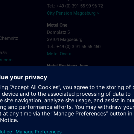
Tel.: +49 (0) 391 55 99 96 72
City Pension Magdeburg >
Motel One
Domplatz 5
Chemnitz
39104 Magdeburg
Tel.: +49 (0) 3 91 55 55 450
7575
Motel One >
ns.com
Hotel Residenz Joop
Jean-Burger-Str. 16
39112 Magdeburg
Tel.: +49 (0) 3 91 6 26 20
Hotel Residenz Joop >
Maritim Hotel Magdeburg
Otto-von-Guericke-Straße 87
39104 Magdeburg
Tel.: +49 (0) 391 59 49 - 0