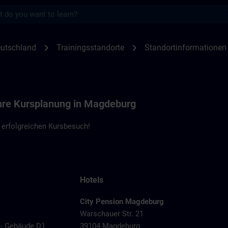
s
nen Magdeburg - SBH | SITRAIN
chevron_right
chevron_right
utschland
Trainingsstandorte
Standortinformatione
Ihre Kursplanung in Magdeburg
 erfolgreichen Kursbesuch!
Hotels
City Pension Magdeburg
Warschauer Str. 21
 - Gebäude D1
39104 Magdeburg