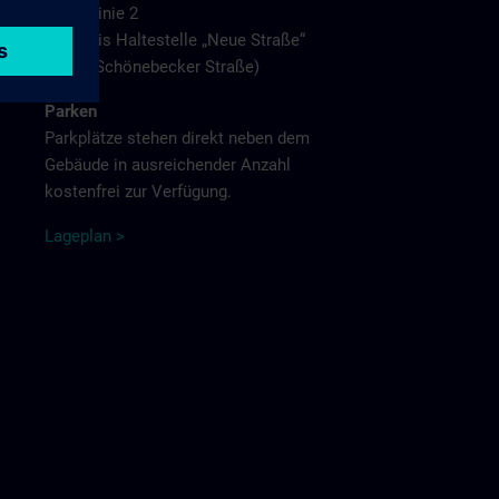
Linie 2
bis Haltestelle „Neue Straße“
(Schönebecker Straße)
Parken
Parkplätze stehen direkt neben dem
Gebäude in ausreichender Anzahl
kostenfrei zur Verfügung.
L
agep
la
n
>