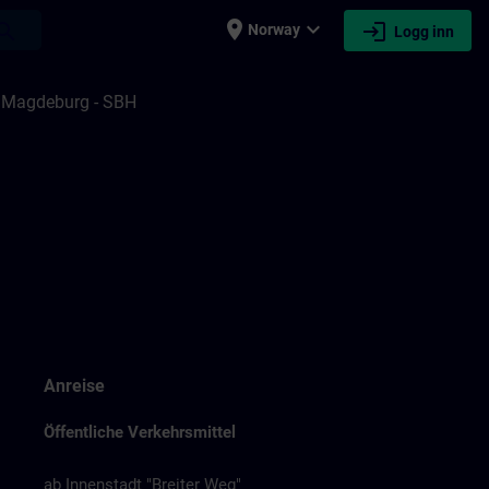
place
expand_more
login
earch
Norway
Logg inn
n Magdeburg - SBH
Anreise
Öffentliche Verkehrsmittel
ab Innenstadt "Breiter Weg"