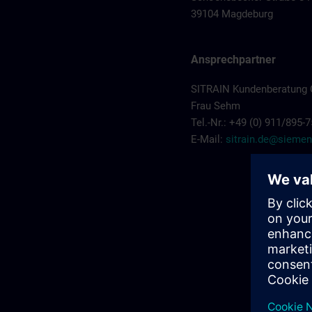
39104 Magdeburg
Ansprechpartner
SITRAIN Kundenberatung 
Frau Sehm
Tel.-Nr.: +49 (0) 911/895-
E-Mail:
sitrain.de@sieme