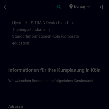
Gå til hovedinnhold
Siden er lastet inn
place
expand_more
arrow_back
search
login
Norway
Standortinformationen Köln (ce) | SITRAI
chevron_right
chevron_right
Hjem
SITRAIN Deutschland
chevron_right
Trainingsstandorte
Standortinformationen Köln (corporate
education)
Informationen für Ihre Kursplanung in Köln
Wir wünschen Ihnen einen erfolgreichen Kursbesuch!
Adresse