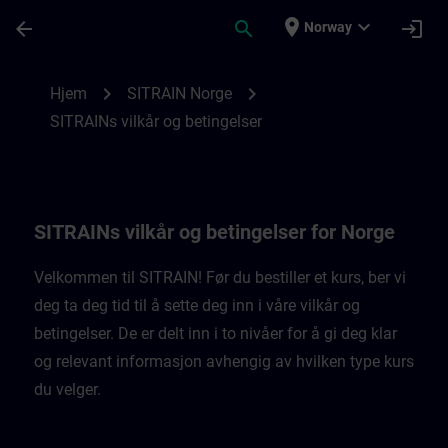
Gå til hovedinnhold
Siden er lastet inn
place
expand_more
arrow_back
search
login
Norway
SITRAINs vilkår og betingelser for Norge 
chevron_right
chevron_right
Hjem
SITRAIN Norge
SITRAINs vilkår og betingelser
SITRAINs vilkår og betingelser for Norge
Velkommen til SITRAIN! Før du bestiller et kurs, ber vi
deg ta deg tid til å sette deg inn i våre vilkår og
betingelser. De er delt inn i to nivåer for å gi deg klar
og relevant informasjon avhengig av hvilken type kurs
du velger.