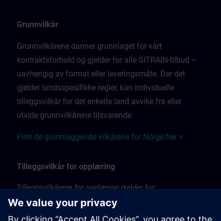
Grunnvilkår
Grunnvilkårene danner grunnlaget for vårt
kontraktsforhold og gjelder for alle SITRAIN-tilbud –
uavhengig av format eller leveringsmåte. Der det
gjelder landsspesifikke regler, kan individuelle
tilleggsvilkår for det enkelte land avvike fra eller
utvide grunnvilkårene tilsvarende.
Finn de grunnleggende vilkårene for Norge her >
Tilleggsvilkår for opplæring
Tilleggsvilkårene for opplæring gjelder for:
Opplæringsøkter med fysisk tilstedeværelse, i
klasserom og på stedet