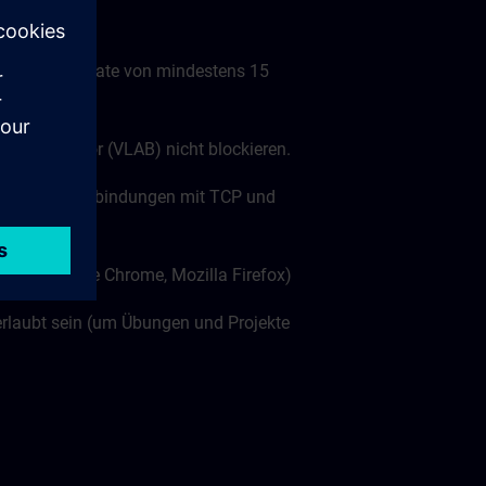
nübertragungsrate von mindestens 15
tuellen Labor (VLAB) nicht blockieren.
ts (wss:// Verbindungen mit TCP und
len: Google Chrome, Mozilla Firefox)
rlaubt sein (um Übungen und Projekte