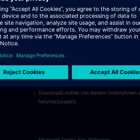
Internetverbindung:
B)?
Bei stabiler Internetverbindung ist eine Date
Mbit/s erforderlich.
Deine Firewall darf den Zugang zu unserem vir
Deine Firewall darf den Zugriff auf Websocke
HTTPS mit Port 443) nicht blockieren.
Webbrowser mit HTML5-Unterstützung (empfoh
Downloads sollten von deinem Unternehmen e
herunterzuladen).
d
Microsoft Teams App, Webcams