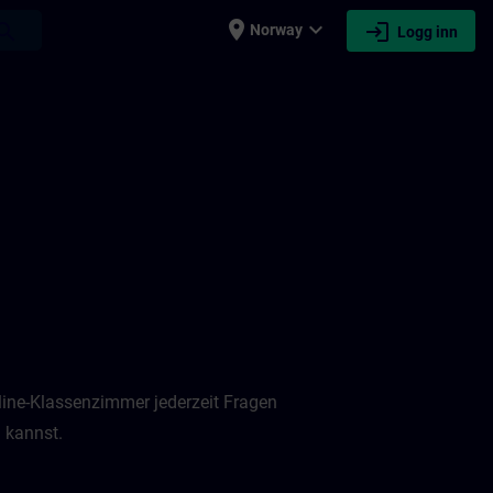
place
expand_more
login
earch
Norway
Logg inn
nline-Klassenzimmer jederzeit Fragen
 kannst.