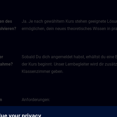
men des
Ja. Je nach gewähltem Kurs stehen geeignete Lösun
lvieren?
ermöglichen, dein neues theoretisches Wissen in 
er
Sobald Du dich angemeldet habst, erhältst du eine 
lnahme?
der Kurs beginnt. Unser Lernbegleiter wird dir zusätz
Klassenzimmer geben.
en
Anforderungen:
e
PC mit Maus und Tastatur oder Tablet
ine-