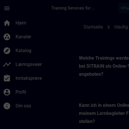
Gå til hovedinnhold
Siden er lastet inn
menu
Training Services for Digital Industries
SITRAIN Online-Trai
home
Hjem
chevron_right
Startseite
Häufig 
group_work
Kanaler
explore
Katalog
Welche Trainings werde
timeline
Læringsveier
bei SITRAIN als Online-
angeboten?
assignment_turned_in
Inntaksprøve
account_circle
Profil
info
Kann ich in einem Onlin
Om oss
meinem Lernbegleiter 
stellen?