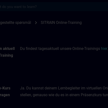
s
nings | SITRAIN
chevron_right
gestellte spørsmål
SITRAIN Online-Training
n aktuell
Du findest tagesaktuell unsere Online-Trainings
hier
.
Training
e-Kurs
Ja. Du kannst deinem Lernbegleiter im virtuellen O
Fragen
stellen, genauso wie du es in einem Präsenzkurs tun