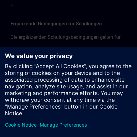
>
Ergänzende Bedingungen für Schulungen
Die ergänzenden Schulungsbedingungen gelten für:
Präsenzschulungen, Präsenzkurse und Schulungen
vor Ort
Live-Online-Schulungen per Fernzugriff
Workshop-Schulungen.
Die ergänzenden Schulungsbedingungen finden Sie
hier >