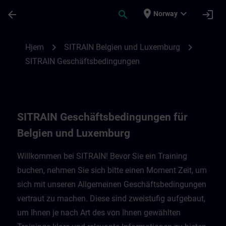
Gå til hovedinnhold
Siden er lastet inn
place
expand_more
arrow_back
search
login
Norway
SITRAIN Geschäftsbedingungen für Belgi
chevron_right
chevron_right
Hjem
SITRAIN Belgien und Luxemburg
SITRAIN Geschäftsbedingungen
SITRAIN Geschäftsbedingungen für
Belgien und Luxemburg
Willkommen bei SITRAIN! Bevor Sie ein Training
buchen, nehmen Sie sich bitte einen Moment Zeit, um
sich mit unseren Allgemeinen Geschäftsbedingungen
vertraut zu machen. Diese sind zweistufig aufgebaut,
um Ihnen je nach Art des von Ihnen gewählten