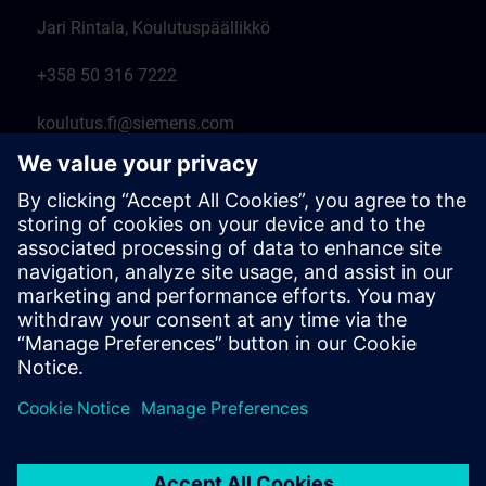
Jari Rintala, Koulutuspäällikkö
+358 50 316 7222
koulutus.fi@siemens.com