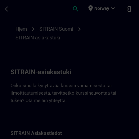
Gå til hovedinnhold
Siden er lastet inn
place
expand_more
arrow_back
search
login
Norway
SITRAIN Finlandin yhteystiedot | SITRAIN
chevron_right
chevron_right
Hjem
SITRAIN Suomi
SITRAIN-asiakastuki
SITRAIN-asiakastuki
Onko sinulla kysyttävää kurssin varaamisesta tai
ilmoittautumisesta, tarvitsetko kurssineuvontaa tai
tukea? Ota meihin yhteyttä.
SITRAIN Asiakastiedot