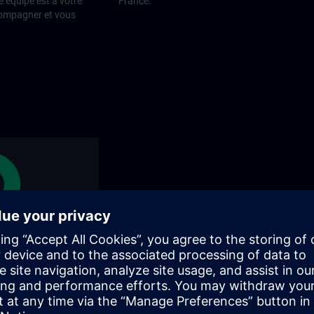
e équipe est à votre
France.
compagner et vous
régionaux