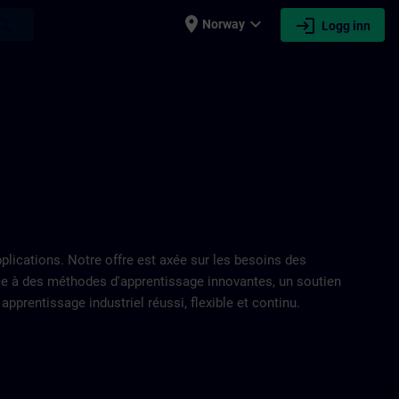
place
expand_more
login
earch
Norway
Logg inn
ications. Notre offre est axée sur les besoins des
âce à des méthodes d'apprentissage innovantes, un soutien
prentissage industriel réussi, flexible et continu.