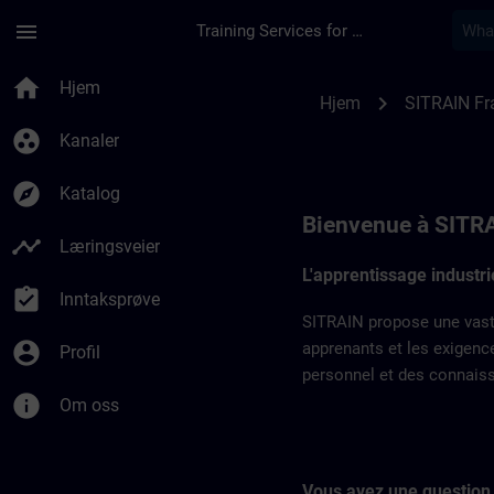
Gå til hovedinnhold
Siden er lastet inn
menu
Training Services for Digital Industries
SITRAIN en France |
home
Hjem
chevron_right
Hjem
SITRAIN Fr
group_work
Kanaler
explore
Katalog
Bienvenue à SITR
timeline
Læringsveier
L'apprentissage industr
assignment_turned_in
Inntaksprøve
SITRAIN propose une vaste
account_circle
apprenants et les exigenc
Profil
personnel et des connaissa
info
Om oss
Vous avez une question 