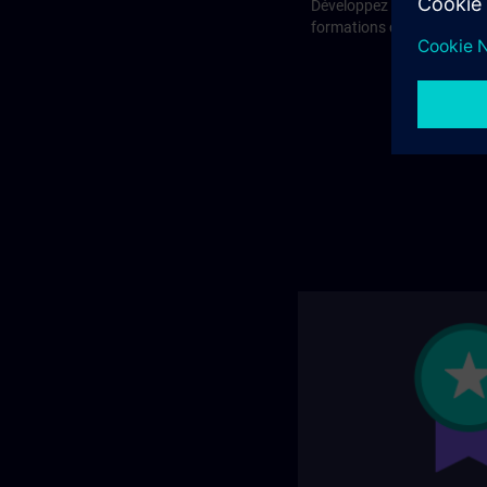
Développez vos compéten
formations certifiantes, d