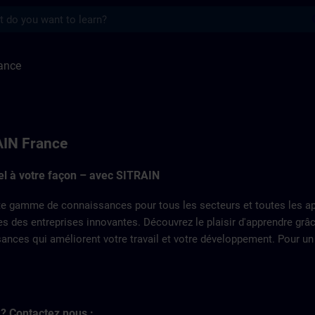
s
 SITRAIN
ance
AIN France
iel à votre façon – avec SITRAIN
 gamme de connaissances pour tous les secteurs et toutes les appl
es des entreprises innovantes. Découvrez le plaisir d'apprendre gr
nces qui améliorent votre travail et votre développement. Pour un ap
? Contactez nous :