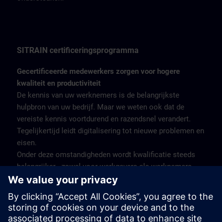
SITRAIN certificeringsprogramma
Gecertificeerde medewerkers zorgen voor hogere
kwaliteit en productiviteit
De kennis van uw werknemers is de belangrijkste
hulpbron van uw bedrijf. Maar we weten ook dat de
vereiste kennis voortdurend en razendsnel verandert.
Tegelijkertijd leidt digitalisering tot nieuwe problemen en
eisen.
Onder deze omstandigheden wordt kwalificatie steeds
belangrijker - zowel voor werkgevers als werknemers.
Het SITRAIN-certificeringsprogramma biedt daarom
gekwalificeerde opleidingen voor het volledige gamma
industriële producten en oplossingen van Siemens, met
aansluitende certificering om de verworven kennis te