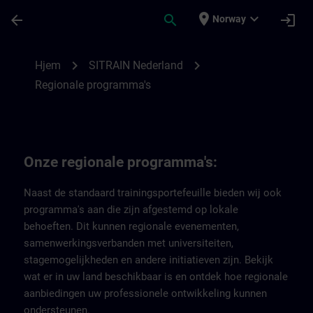
Gå til hovedinnhold
Siden er lastet inn
place
expand_more
arrow_back
search
login
Norway
Regionale programma's van SITRAIN Nede
chevron_right
chevron_right
Hjem
SITRAIN Nederland
Regionale programma's
Onze regionale programma's:
Naast de standaard trainingsportefeuille bieden wij ook
programma's aan die zijn afgestemd op lokale
behoeften. Dit kunnen regionale evenementen,
samenwerkingsverbanden met universiteiten,
stagemogelijkheden en andere initiatieven zijn. Bekijk
wat er in uw land beschikbaar is en ontdek hoe regionale
aanbiedingen uw professionele ontwikkeling kunnen
ondersteunen.