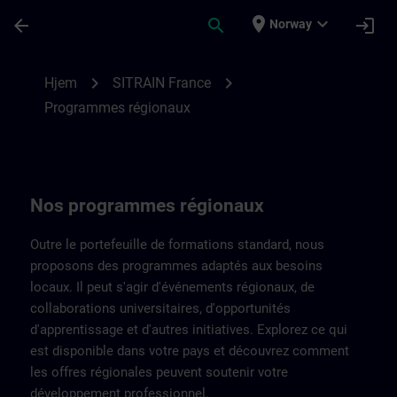
Gå til hovedinnhold
Siden er lastet inn
place
expand_more
arrow_back
search
login
Norway
Programmes régionaux de SITRAIN France
chevron_right
chevron_right
Hjem
SITRAIN France
Programmes régionaux
Nos programmes régionaux
Outre le portefeuille de formations standard, nous
proposons des programmes adaptés aux besoins
locaux. Il peut s'agir d'événements régionaux, de
collaborations universitaires, d'opportunités
d'apprentissage et d'autres initiatives. Explorez ce qui
est disponible dans votre pays et découvrez comment
les offres régionales peuvent soutenir votre
développement professionnel.