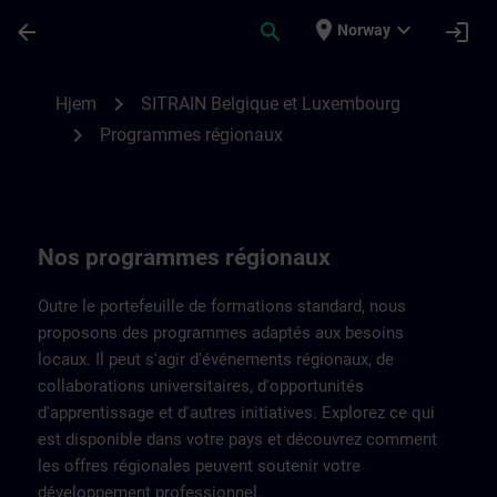
Gå til hovedinnhold
Siden er lastet inn
place
expand_more
arrow_back
search
login
Norway
Programmes régionaux de SITRAIN Belgi
chevron_right
Hjem
SITRAIN Belgique et Luxembourg
chevron_right
Programmes régionaux
Nos programmes régionaux
Outre le portefeuille de formations standard, nous
proposons des programmes adaptés aux besoins
locaux. Il peut s'agir d'événements régionaux, de
collaborations universitaires, d'opportunités
d'apprentissage et d'autres initiatives. Explorez ce qui
est disponible dans votre pays et découvrez comment
les offres régionales peuvent soutenir votre
développement professionnel.