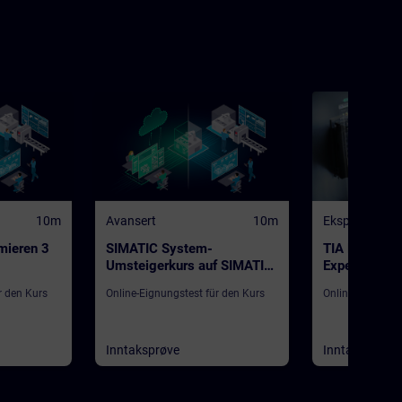
10m
Avansert
10m
Ekspert
mieren 3
SIMATIC System-
TIA Portal 
Umsteigerkurs auf SIMATIC
Expert
S7-1500 in TIA Portal
r den Kurs
Online-Eignungstest für den Kurs
Online-Eignungs
Inntaksprøve
Inntaksprøve