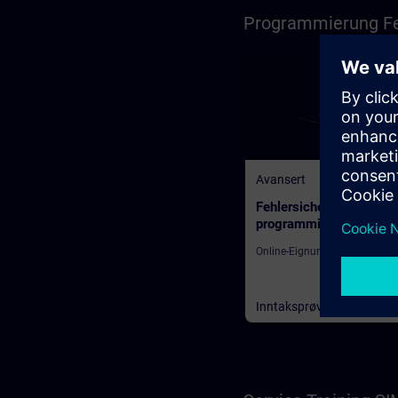
Programmierung Feh
Avansert
Fehlersichere Steuerun
programmieren mit STE
Safety in TIA Portal
Online-Eignungstest für den 
Inntaksprøve