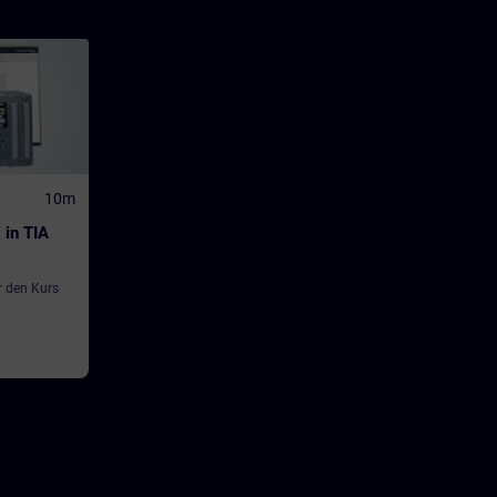
10m
 in TIA
r den Kurs