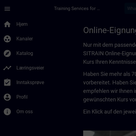
Gå til hovedinnhold
Siden er lastet inn
menu
Training Services for Digital Industries
Online-Eignungstest
home
Hjem
Online-Eignun
group_work
Kanaler
Nur mit dem passende
explore
SITRAIN Online-Eignu
Katalog
Kurs Ihren Kenntnisse
timeline
Læringsveier
Haben Sie mehr als 70
assignment_turned_in
vorbereitet. Haben Si
Inntaksprøve
empfehlen wir Ihnen i
account_circle
Profil
gewünschten Kurs vor
info
Ein Klick auf den jewe
Om oss