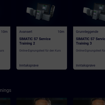
10m
Avansert
10m
Grunnleggende
SIMATIC S7 Service
SIMATIC S7 Servi
Training 2
Training 3
Kurs
Online-Eignungstest für den Kurs
Online-Eignungstest fü
Inntaksprøve
Inntaksprøve
nings