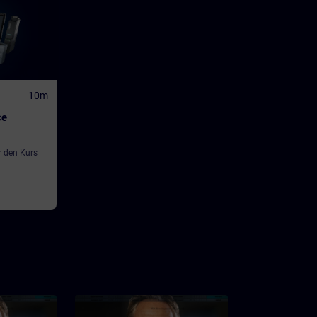
10m
ce
r den Kurs