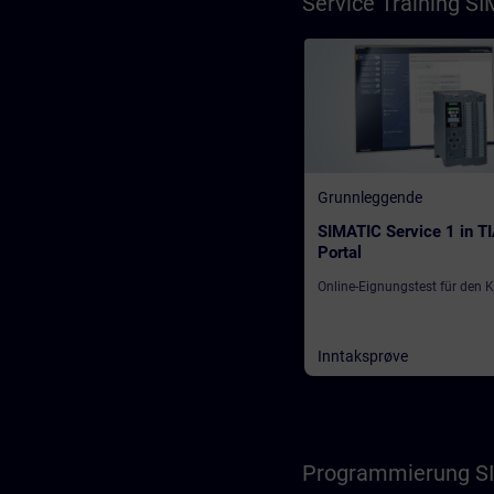
Service Training SI
Grunnleggende
SIMATIC Service 1 in T
Portal
Online-Eignungstest für den 
Inntaksprøve
Programmierung SI