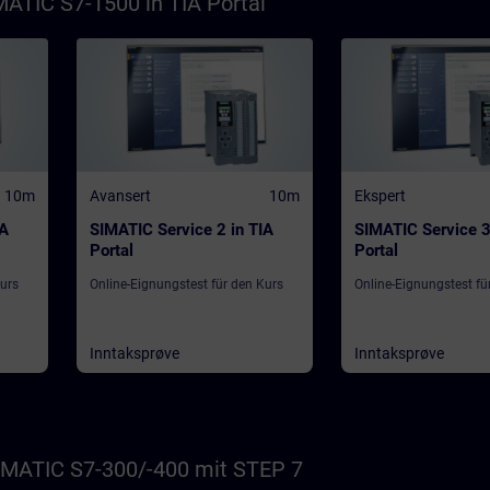
MATIC S7-1500 in TIA Portal
10m
Avansert
10m
Ekspert
IA
SIMATIC Service 2 in TIA
SIMATIC Service 3
Portal
Portal
Kurs
Online-Eignungstest für den Kurs
Online-Eignungstest fü
Inntaksprøve
Inntaksprøve
MATIC S7-300/-400 mit STEP 7