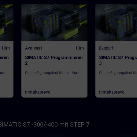
10m
Avansert
10m
Ekspert
eren
SIMATIC S7 Programmieren
SIMATIC S7 Prog
2
3
Kurs
Online-Eignungstest für den Kurs
Online-Eignungstest fü
Inntaksprøve
Inntaksprøve
SIMATIC S7 -300/-400 mit STEP 7