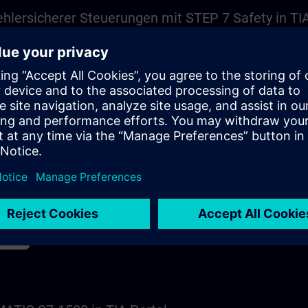
lersicherer Steuerungen mit STEP 7 Safety in TIA
10m
gen
P 7
Kurs