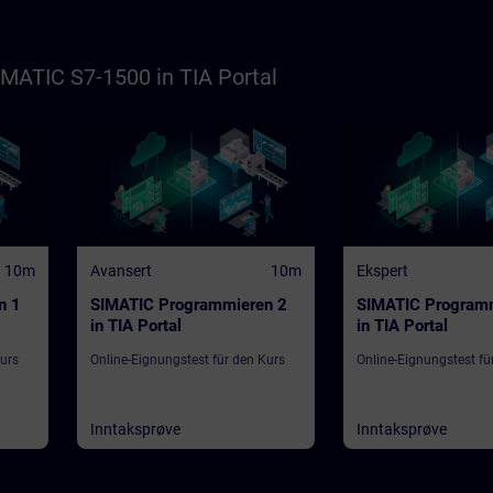
MATIC S7-1500 in TIA Portal
10m
Avansert
10m
Ekspert
n 1
SIMATIC Programmieren 2
SIMATIC Program
in TIA Portal
in TIA Portal
Kurs
Online-Eignungstest für den Kurs
Online-Eignungstest fü
Inntaksprøve
Inntaksprøve