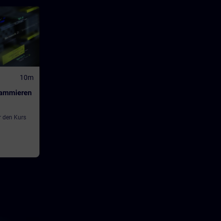
10m
rammieren
r den Kurs