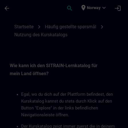
Gå til hovedinnhold
Siden er lastet inn
place
expand_more
arrow_back
search
login
Norway
Nutzung des Kurskatalogs | SITRAIN
chevron_right
chevron_right
Startseite
Häufig gestellte spørsmål
Nutzung des Kurskatalogs
Wie kann ich den SITRAIN-Lernkatalog für
mein Land öffnen?
Egal, wo du dich auf der Plattform befindest, den
Kurskatalog kannst du stets durch Klick auf den
Button "Explore" in der links befindlichen
Navigationsleiste öffnen.
Der Kurskatalog zeigt immer zuerst die in deinem