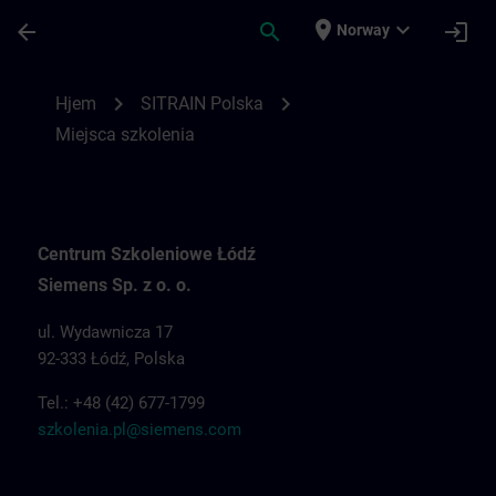
Gå til hovedinnhold
Siden er lastet inn
place
expand_more
arrow_back
search
login
Norway
Miejsca szkolenia dla SITRAIN Polska | S
chevron_right
chevron_right
Hjem
SITRAIN Polska
Miejsca szkolenia
Centrum Szkoleniowe Łódź
Siemens Sp. z o. o.
ul. Wydawnicza 17
92-333 Łódź, Polska
Tel.: +48 (42) 677-1799
szkolenia.pl@siemens.com