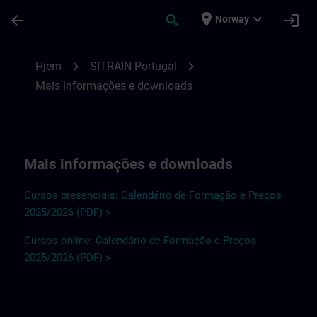
Gå til hovedinnhold
Siden er lastet inn
place
expand_more
arrow_back
search
login
Norway
Mais informações e downloads para SITR
chevron_right
chevron_right
Hjem
SITRAIN Portugal
Mais informações e downloads
Mais informações e downloads
Cursos pr
ese
nciais: Calendário de Formação e Preços
2025/2026 (PDF) >
Cursos online: Calendário de Formação e Preços
2025/2026 (PDF) >