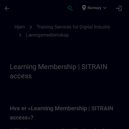
Gå til hovedinnhold
Siden er lastet inn
place
expand_more
arrow_back
search
login
Norway
Learning Membership | SITRAIN
chevron_right
Hjem
Training Services for Digital Industry
chevron_right
Læringsmedlemskap
Learning Membership | SITRAIN
access
Hva er «Learning Membership | SITRAIN
access»?