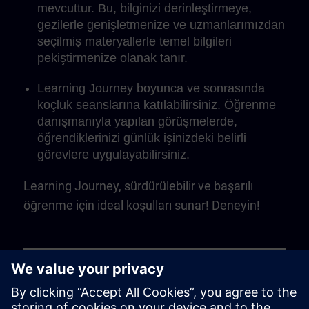
mevcuttur. Bu, bilginizi derinleştirmeye,
gezilerle genişletmenize ve uzmanlarımızdan
seçilmiş materyallerle temel bilgileri
pekiştirmenize olanak tanır.
Learning Journey boyunca ve sonrasında
koçluk seanslarına katılabilirsiniz. Öğrenme
danışmanıyla yapılan görüşmelerde,
öğrendiklerinizi günlük işinizdeki belirli
görevlere uygulayabilirsiniz.
Learning Journey, sürdürülebilir ve başarılı
öğrenme için ideal koşulları sunar! Deneyin!