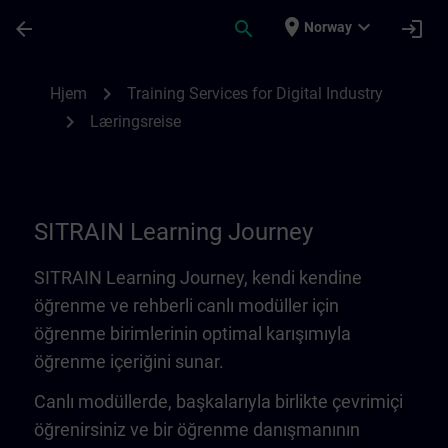
Gå til hovedinnhold
Siden er lastet inn
place
expand_more
arrow_back
search
login
Norway
Learning Journey | SITRAIN
chevron_right
Hjem
Training Services for Digital Industry
chevron_right
Læringsreise
SITRAIN Learning Journey
SITRAIN Learning Journey, kendi kendine
öğrenme ve rehberli canlı modüller için
öğrenme birimlerinin optimal karışımıyla
öğrenme içeriğini sunar.
Canlı modüllerde, başkalarıyla birlikte çevrimiçi
öğrenirsiniz ve bir öğrenme danışmanının