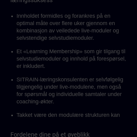
læringssuksess
Innholdet formidles og forankres på en
optimal måte over flere uker gjennom en
kombinasjon av veiledede live-moduler og
selvstendige selvstudiemoduler.
Et «Learning Membership» som gir tilgang til
selvstudiemoduler og innhold på forespørsel,
er inkludert.
SITRAIN-læringskonsulenten er selvfølgelig
tilgjengelig under live-modulene, men også
for spørsmål og individuelle samtaler under
coaching-økter.
Takket være den modulære strukturen kan
læringsenhetene integreres perfekt i det
daglige arbeidet og tilpasses ditt eget
Fordelene dine på et øyeblikk