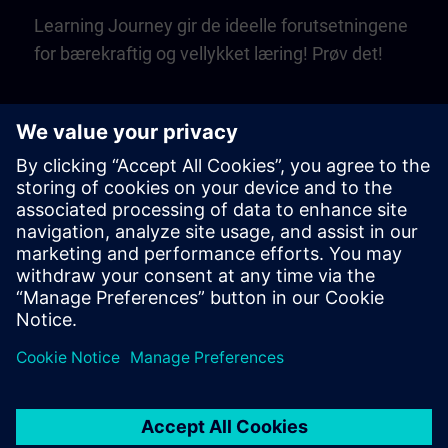
Learning Journey gir de ideelle forutsetningene
for bærekraftig og vellykket læring! Prøv det!
Play
Video