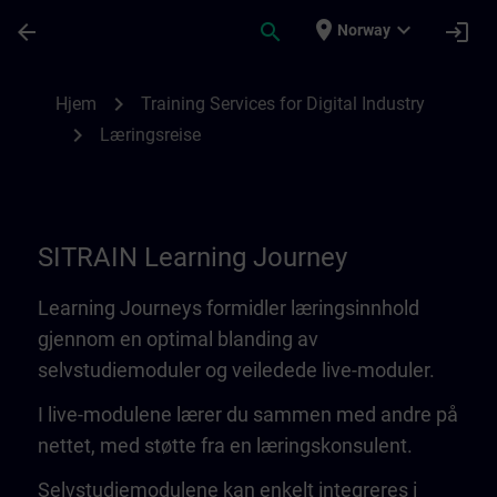
Gå til hovedinnhold
Siden er lastet inn
place
expand_more
arrow_back
search
login
Norway
Learning Journey | SITRAIN
chevron_right
Hjem
Training Services for Digital Industry
chevron_right
Læringsreise
SITRAIN Learning Journey
Learning Journeys formidler læringsinnhold
gjennom en optimal blanding av
selvstudiemoduler og veiledede live-moduler.
I live-modulene lærer du sammen med andre på
nettet, med støtte fra en læringskonsulent.
Selvstudiemodulene kan enkelt integreres i