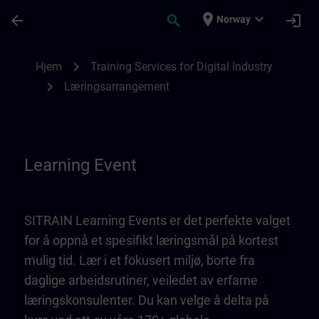
Gå til hovedinnhold
Siden er lastet inn
place
expand_more
arrow_back
search
login
Norway
Learning Event | SITRAIN
chevron_right
Hjem
Training Services for Digital Industry
chevron_right
Læringsarrangement
Learning Event
SITRAIN Learning Events er det perfekte valget
for å oppnå et spesifikt læringsmål på kortest
mulig tid. Lær i et fokusert miljø, borte fra
daglige arbeidsrutiner, veiledet av erfarne
læringskonsulenter. Du kan velge å delta på