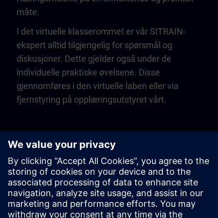
måte.
I det virtuelle klasserommet er vår SITRAIN-
ekspert alltid tilgjengelig for spørsmål og
diskusjoner. Dette gjelder også under de
individuelle praktiske øvelsene. Disse
gjennomføres i den virtuelle laben eller via
fjernstyring på opplæringsutstyret vårt.
Play
Video