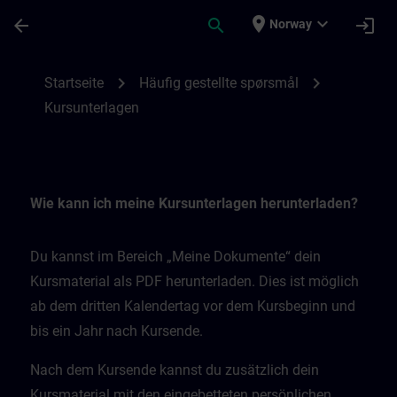
Gå til hovedinnhold
Siden er lastet inn
place
expand_more
arrow_back
search
login
Norway
Kursunterlagen | SITRAIN
chevron_right
chevron_right
Startseite
Häufig gestellte spørsmål
Kursunterlagen
Wie kann ich meine Kursunterlagen herunterladen?
Du kannst im Bereich „Meine Dokumente“ dein
Kursmaterial als PDF herunterladen. Dies ist möglich
ab dem dritten Kalendertag vor dem Kursbeginn und
bis ein Jahr nach Kursende.
Nach dem Kursende kannst du zusätzlich dein
Kursmaterial mit den eingebetteten persönlichen