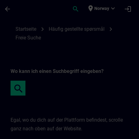
Gå til hovedinnhold
Siden er lastet inn
place
expand_more
arrow_back
search
login
Norway
Freie Suche | SITRAIN
chevron_right
chevron_right
Startseite
Häufig gestellte spørsmål
Freie Suche
Wo kann ich einen Suchbegriff eingeben?
Egal, wo du dich auf der Plattform befindest, scrolle
ganz nach oben auf der Website.