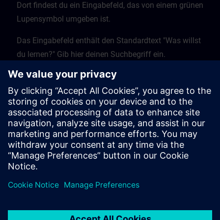
Dort findest du ein Eingabefeld, das von einem grünen
Lupensymbol umgeben ist.
Das Eingabefeld enthält den Standardtext "Was willst
du lernen?" Gib hier deinen Suchbegriff ein.
Klicke auf die Lupe, um den Suchvorgang zu starten.