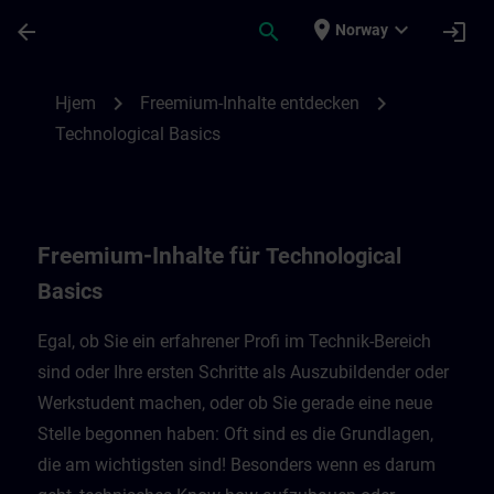
Gå til hovedinnhold
Siden er lastet inn
place
expand_more
arrow_back
search
login
Norway
Freemium-Inhalte für Technological Basic
chevron_right
chevron_right
Hjem
Freemium-Inhalte entdecken
Technological Basics
Freemium-Inhalte für
Technological
Basics
Egal, ob Sie ein erfahrener Profi im Technik-Bereich
sind oder Ihre ersten Schritte als Auszubildender oder
Werkstudent machen, oder ob Sie gerade eine neue
Stelle begonnen haben: Oft sind es die Grundlagen,
die am wichtigsten sind! Besonders wenn es darum