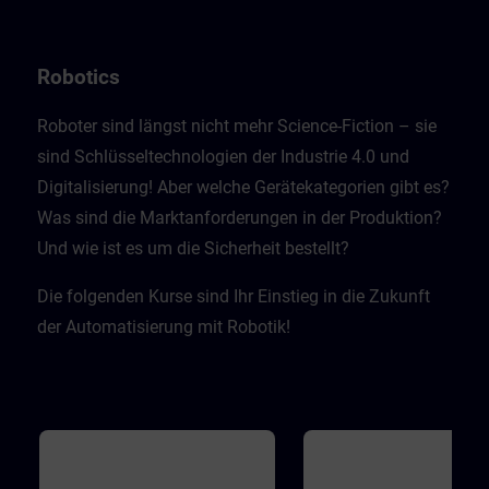
Recognizing the authenticity of
dazu. in Experte gibt in Video
information is fundamental to
einen Rundumblick über Gef
staying safe in the digital world.
in modernen Industrieanlage
Finally, learners learn how attacks
wie man sich davor schützen
Robotics
that violate the third basic principle
Die Videos werden ergänzt d
of availability can take place.
Zwischenfragen, mit denen d
Lernende sich selbst testen k
Roboter sind längst nicht mehr Science-Fiction – sie
Dabei wird er mit realistische
sind Schlüsseltechnologien der Industrie 4.0 und
Herausforderungen konfrontie
sodass er lernt sich und sein
Digitalisierung! Aber welche Gerätekategorien gibt es?
Firma zu schützen.
Was sind die Marktanforderungen in der Produktion?
Und wie ist es um die Sicherheit bestellt? ​
Die folgenden Kurse sind Ihr Einstieg in die Zukunft
der Automatisierung mit Robotik!