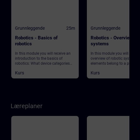
Grunnleggende
25m
Grunnleggende
Robotics - Basics of
Robotics - Overview of 
robotics
systems
In this module you will receive an
In this module you will get an
introduction to the basics of
overview of robotic systems.
robotics: What device categories
elements belong to a produc
are there? What are the market
plant using robots? What ab
Kurs
Kurs
requirements in production? What
safety?
does Industry 4.0 actually mean?
And what role does robotics play in
this context? Start your journey into
this exciting topic!
Læreplaner