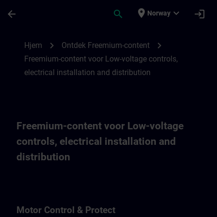
Gå til hovedinnhold
Siden er lastet inn
place
expand_more
arrow_back
search
login
Norway
Freemium-content voor Low-voltage controls
chevron_right
chevron_right
Hjem
Ontdek Freemium-content
Freemium-content voor Low-voltage controls,
electrical installation and distribution
Freemium-content voor Low-voltage
controls, electrical installation and
distribution
Motor Control & Protect