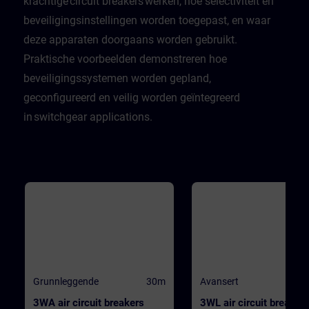
krachtige circuit breakers werken, hoe selectiviteit en
beveiligingsinstellingen worden toegepast, en waar
deze apparaten doorgaans worden gebruikt.
Praktische voorbeelden demonstreren hoe
beveiligingssystemen worden gepland,
geconfigureerd en veilig worden geïntegreerd
in switchgear applications.
Grunnleggende
30m
Avansert
3WA air circuit breakers
3WL air circuit breaker