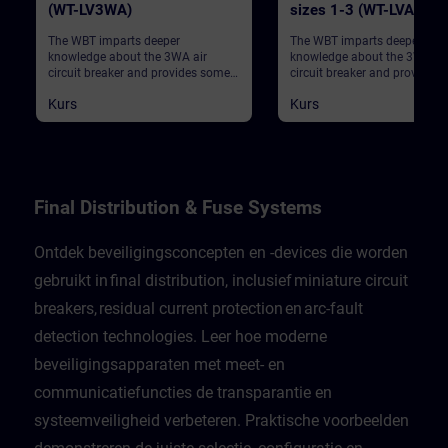
(WT-LV3WA)
sizes 1-3 (WT-LVA3WL
The WBT imparts deeper
The WBT imparts deeper
knowledge about the 3WA air
knowledge about the 3WL air
circuit breaker and provides some
circuit breaker and provides
general information.
general information.
Kurs
Kurs
Final Distribution & Fuse Systems
Ontdek beveiligingsconcepten en -devices die worden
gebruikt in final distribution, inclusief miniature circuit
breakers, residual current protection en arc-fault
detection technologies. Leer hoe moderne
beveiligingsapparaten met meet- en
communicatiefuncties de transparantie en
systeemveiligheid verbeteren. Praktische voorbeelden