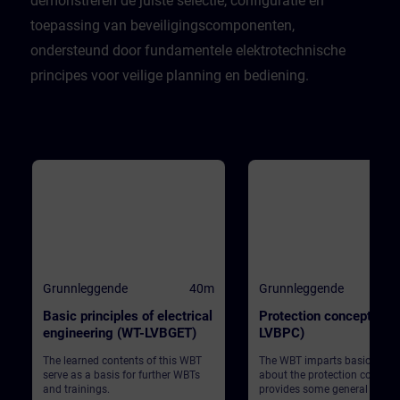
demonstreren de juiste selectie, configuratie en
toepassing van beveiligingscomponenten,
ondersteund door fundamentele elektrotechnische
principes voor veilige planning en bediening.
Grunnleggende
40m
Grunnleggende
Basic principles of electrical
Protection concept (WT
engineering (WT-LVBGET)
LVBPC)
The learned contents of this WBT
The WBT imparts basic know
serve as a basis for further WBTs
about the protection concept
and trainings.
provides some general infor