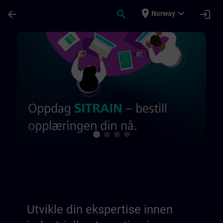
Gå til hovedinnhold
Siden er lastet inn
place
expand_more
arrow_back
search
login
Norway
Utvikle din ekspertise innen industriell a
Utvikle din ekspertise innen