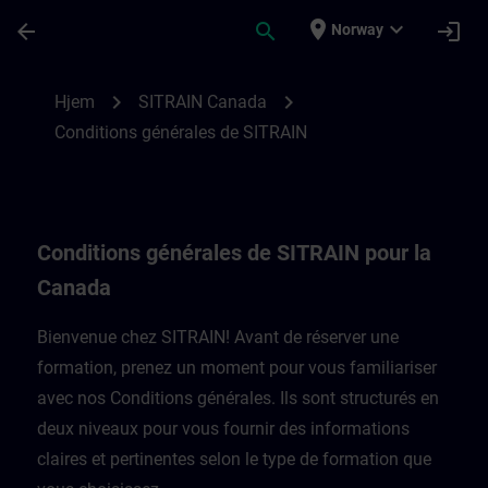
Gå til hovedinnhold
Siden er lastet inn
place
expand_more
arrow_back
search
login
Norway
Conditions générales de SITRAIN pour la
chevron_right
chevron_right
Hjem
SITRAIN Canada
Conditions générales de SITRAIN
Conditions générales de SITRAIN pour la
Canada
Bienvenue chez SITRAIN! Avant de réserver une
formation, prenez un moment pour vous familiariser
avec nos Conditions générales. Ils sont structurés en
deux niveaux pour vous fournir des informations
claires et pertinentes selon le type de formation que