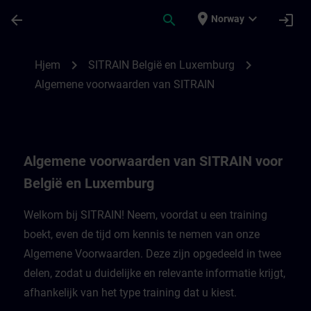
Gå til hovedinnhold
Siden er lastet inn
place
expand_more
arrow_back
search
login
Norway
Algemene voorwaarden van SITRAIN voor 
chevron_right
chevron_right
Hjem
SITRAIN België en Luxemburg
Algemene voorwaarden van SITRAIN
Algemene voorwaarden van SITRAIN voor
België en Luxemburg
Welkom bij SITRAIN! Neem, voordat u een training
boekt, even de tijd om kennis te nemen van onze
Algemene Voorwaarden. Deze zijn opgedeeld in twee
delen, zodat u duidelijke en relevante informatie krijgt,
afhankelijk van het type training dat u kiest.