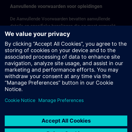
Aanvullende voorwaarden voor opleidingen
De Aanvullende Voorwaarden bevatten aanvullende
details en specifieke bepalingen die op maat gemaakt
zijn voor verschillende portfolio's of bedrijfstypen.
Ze behandelen aspecten zoals commerciële
voorwaarden, garanties, verplichtingen van de klant, IP-
rechten, licentiemodellen en andere voorwaarden met
betrekking tot de portfolio.
Hier vindt u de Aanvullende voorwaarden voor België &
Luxemburg >