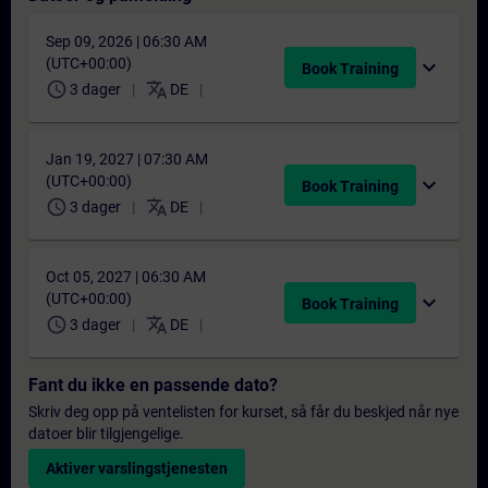
Sep 09, 2026 | 06:30 AM
(UTC+00:00)
expand_more
Book Training
schedule
translate
3 dager
DE
Jan 19, 2027 | 07:30 AM
(UTC+00:00)
expand_more
Book Training
schedule
translate
3 dager
DE
Oct 05, 2027 | 06:30 AM
(UTC+00:00)
expand_more
Book Training
schedule
translate
3 dager
DE
Fant du ikke en passende dato?
Skriv deg opp på ventelisten for kurset, så får du beskjed når nye
datoer blir tilgjengelige.
Aktiver varslingstjenesten