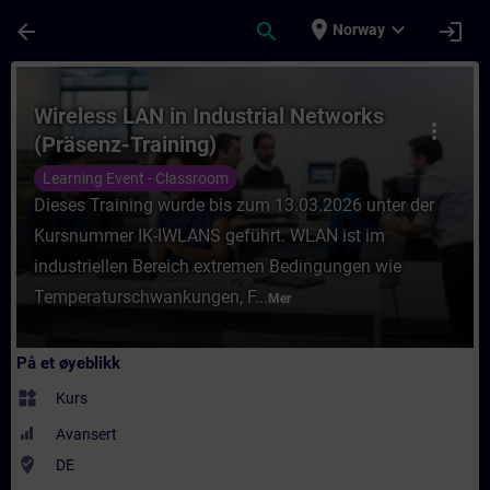
Gå til hovedinnhold
Siden er lastet inn
place
expand_more
arrow_back
search
login
Norway
Kurs - Wireless LAN in Industrial Networks
Wireless LAN in Industrial Networks
more_vert
(Präsenz-Training)
Learning Event - Classroom
Dieses Training wurde bis zum 13.03.2026 unter der
Kursnummer IK-IWLANS geführt. WLAN ist im
industriellen Bereich extremen Bedingungen wie
Temperaturschwankungen, F...
Mer
På et øyeblikk
widgets
Kurs
Avansert
where_to_vote
DE