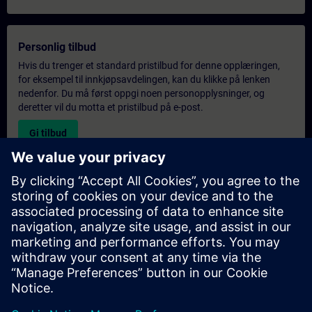
Personlig tilbud
Hvis du trenger et standard pristilbud for denne opplæringen,
for eksempel til innkjøpsavdelingen, kan du klikke på lenken
nedenfor. Du må først oppgi noen personopplysninger, og
deretter vil du motta et pristilbud på e-post.
Gi tilbud
Forespørsel om eksklusiv opplæring
Fyll ut skjemaet nedenfor hvis du ønsker et tilbud på et
eksklusivt kurs, enten på stedet, virtuelt eller på vårt SITRAIN-
kurssenter. Denne typen forespørsel passer for større grupper (6
personer eller flere). Etter at du har oppgitt kontaktinformasjon
og kursbehov, vil du motta et tilbud fra oss.
Be om eksklusivt tilbud