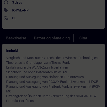
access_time
3 days
sell
IC-IWLANP
translate
DE
Beskrivelse
Datoer og påmelding
Sitat
Innhold
Vergleich und Koexistenz verschiedener Wireless Technologien
Theoretische Grundlagen zum Thema Funk
Einführung in die WLAN-Zugriffsverfahren
Sicherheit und hohe Datenraten im WLAN
Planung und Auslegung von einfachen Funkstrecken
Planung und Auslegung von RCOAX Funknetzwerken mit iPCF
Planung und Auslegung von Freifunk Funknetzwerken mit iPCF-
MC
Umfangreiche Übungen unter Verwendung des SCALANCE W
Produkt-Portfolios