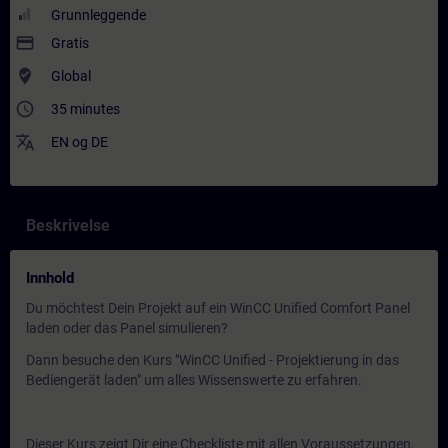
Grunnleggende
payment
Gratis
where_to_vote
Global
access_time
35 minutes
translate
EN
og
DE
Beskrivelse
Innhold
Du möchtest Dein Projekt auf ein WinCC Unified Comfort Panel
laden oder das Panel simulieren?
Dann besuche den Kurs "WinCC Unified - Projektierung in das
Bediengerät laden" um alles Wissenswerte zu erfahren.
Dieser Kurs zeigt Dir eine Checkliste mit allen Voraussetzungen,