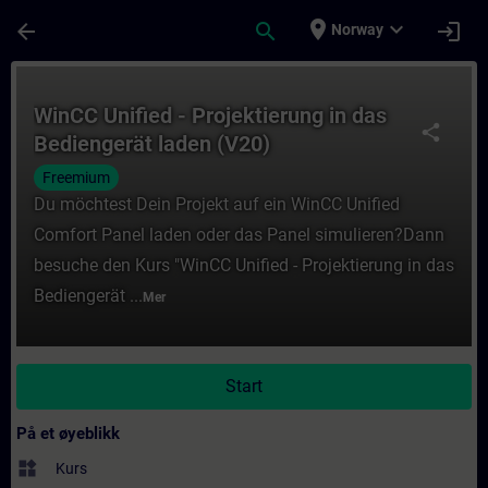
Gå til hovedinnhold
Siden er lastet inn
place
expand_more
arrow_back
search
login
Norway
Kurs - WinCC Unified - Projektierung in da
WinCC Unified - Projektierung in das
share
Bediengerät laden (V20)
Freemium
Du möchtest Dein Projekt auf ein WinCC Unified
Comfort Panel laden oder das Panel simulieren?Dann
besuche den Kurs "WinCC Unified - Projektierung in das
Bediengerät ...
Mer
Start
På et øyeblikk
widgets
Kurs