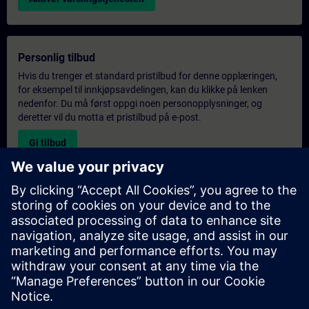
Personlig tilbud
Hvis du trenger et standard pristilbud for denne opplæringen,
for eksempel til innkjøpsavdelingen, kan du klikke på lenken
nedenfor. Du må først oppgi noen personopplysninger, og
deretter vil du motta et pristilbud på e-post.
Gi tilbud
Forespørsel om eksklusiv opplæring
Fyll ut skjemaet nedenfor hvis du ønsker et tilbud på et
eksklusivt kurs, enten på stedet, virtuelt eller på vårt SITRAIN-
kurssenter. Denne typen forespørsel passer for større grupper (6
personer eller flere). Etter at du har oppgitt kontaktinformasjon
og kursbehov, vil du motta et tilbud fra oss.
Be om eksklusivt tilbud