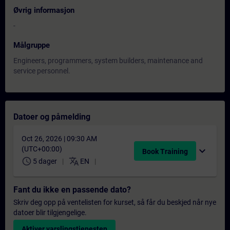
Øvrig informasjon
-
Målgruppe
Engineers, programmers, system builders, maintenance and
service personnel.
Datoer og påmelding
Oct 26, 2026 | 09:30 AM
(UTC+00:00)
expand_more
Book Training
schedule
translate
5 dager
EN
Fant du ikke en passende dato?
Skriv deg opp på ventelisten for kurset, så får du beskjed når nye
datoer blir tilgjengelige.
Aktiver varslingstjenesten