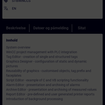
sell
ST-BWINCCS
translate
EN
Beskrivelse
Datoer og påmelding
Sitat
Innhold
System overview
WinCC project management with PLC integration
Tag Editor - creation of single and structured tags
Graphics Designer - configuration of static and dynamic
pictures
Reusability of graphics - customised objects, tag prefix and
faceplates
Script Editor - example of C and VB scripting functionality
Alarm Editor - presentation and archiving of alarms
Archive Editor - presentation and archiving of measured values
Report Editor - pre-defined and user generated printer reports
Introduction of background processing