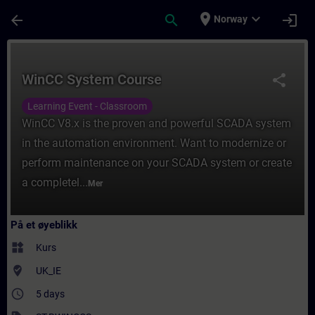
Gå til hovedinnhold
Siden er lastet inn
place
expand_more
arrow_back
search
login
Norway
Kurs - WinCC System Course - Opplæring - 
WinCC System Course
share
Learning Event - Classroom
WinCC V8.x is the proven and powerful SCADA system
in the automation environment. Want to modernize or
perform maintenance on your SCADA system or create
a completel...
Mer
På et øyeblikk
widgets
Kurs
where_to_vote
UK_IE
access_time
5 days