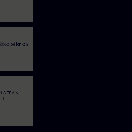
klikke på lenken
årt SITRAIN-
itt