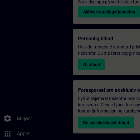
Skriv deg opp på ventelisten for k
Aktiver varslingstjenesten
Personlig tilbud
Hvis du trenger et standard pris
nedenfor. Du må først oppgi noen
Gi tilbud
Forespørsel om eksklusiv 
Fyll ut skjemaet nedenfor hvis du
kurssenter. Denne typen forespørs
kontaktinformasjon og kursbehov,
settings
Miljøer
Be om eksklusivt tilbud
apps
Apper