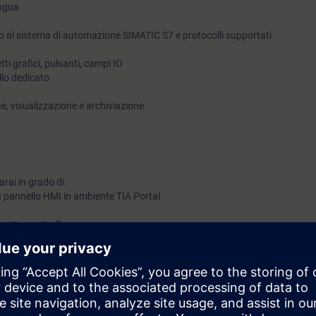
ingua
punti su 10.Solo in tal caso sarà rilasciata l’attestazione di 
o al sistema di automazione SIMATIC S7 e protocolli supportati
con il risultato finale.
ti grafici, pulsanti, campi IO
llo dedicato
e, visualizzazione e archiviazione
rai in grado di:
 pannello HMI in ambiente TIA Portal
enti e controlli
i che comunicano lo stato corrente della macchina all'operatore
iazione per allarmi e valori che ti consentono di guardare indietro nel pas
ziali miglioramenti