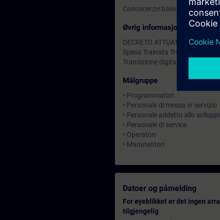
Conoscenze base sui sistemi di
Øvrig informasjon
DECRETO ATTUATIVO AGOSTO 
Spesa Trainata Transizione 5.0.
Transizione digitale B.11
Målgruppe
• Programmatori
• Personale di messa in servizio
• Personale addetto allo svilupp
• Personale di service
• Operatori
• Manutentori
Datoer og påmelding
For øyeblikket er det ingen ar
tilgjengelig