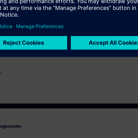
 automazione.
2024
o
rangementer