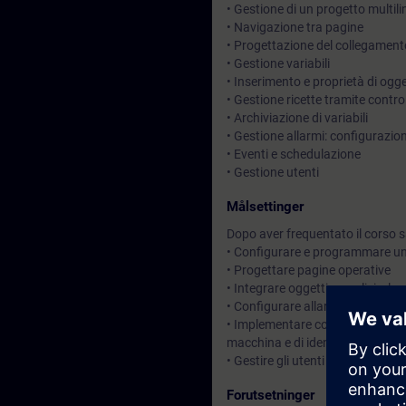
• Gestione di un progetto multil
• Navigazione tra pagine
• Progettazione del collegament
• Gestione variabili
• Inserimento e proprietà di ogget
• Gestione ricette tramite contro
• Archiviazione di variabili
• Gestione allarmi: configurazion
• Eventi e schedulazione
• Gestione utenti
Målsettinger
Dopo aver frequentato il corso sa
• Configurare e programmare un
• Progettare pagine operative
• Integrare oggetti semplici, elem
• Configurare allarmi e messagg
• Implementare concetti di archiv
macchina e di identificare poten
• Gestire gli utenti
Forutsetninger