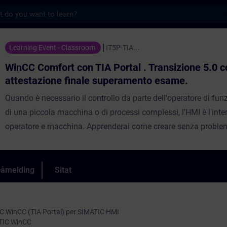
s
 con TIA Portal . Transizione 5.0 con atte
Learning Event - Classroom
IT5P-TIA...
WinCC Comfort con TIA Portal . Transizione 5.0 c
attestazione finale superamento esame.
Quando è necessario il controllo da parte dell'operatore di fun
di una piccola macchina o di processi complessi, l'HMI è l'inter
operatore e macchina. Apprenderai come creare senza problemi
comando per Basic Panel, Comfort Panel, Mobile Panel e Run
Advanced con SIMATIC WinCC (TIA Portal). Imparerai come pr
creare e dinamizzare le pagine operative, come archiviare mess
påmelding
Sitat
e come progettare e implementare gli archivi corrispondenti. Po
utilizzare efficacemente la fase di progettazione grazie a ciò c
imparato sul funzionamento del sistema.Il corso prevede il so
C WinCC (TIA Portal) per SIMATIC HMI
ATIC WinCC
una prova finale che si intende superata al raggiungimento di