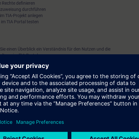
 Rechte definieren
tezuweisung durchführen
m TIA-Projekt anlegen
im TIA Portal testen
e einen Überblick ein Verständnis für den Nutzen und die
ltung im TIA Portal.
dhaltung)