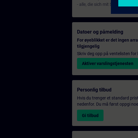
- alle, die sich mit Security im
Datoer og påmelding
For øyeblikket er det ingen ar
tilgjengelig
Skriv deg opp på ventelisten for k
Aktiver varslingstjenesten
Personlig tilbud
Hvis du trenger et standard pris
nedenfor. Du må først oppgi noen
Gi tilbud