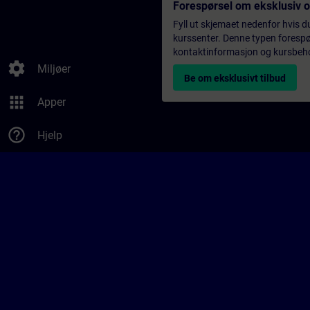
Forespørsel om eksklusiv 
Fyll ut skjemaet nedenfor hvis du
kurssenter. Denne typen forespørs
kontaktinformasjon og kursbehov,
settings
Miljøer
Be om eksklusivt tilbud
apps
Apper
help_outline
Hjelp