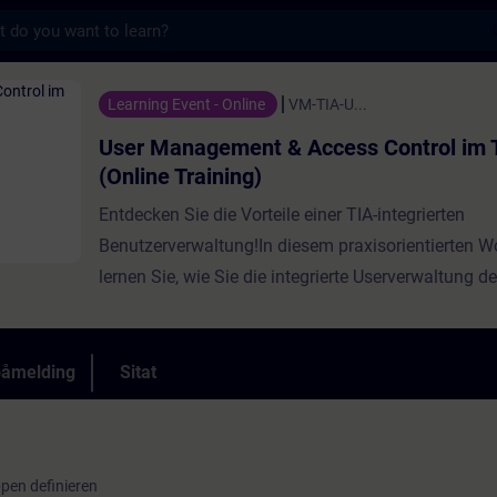
s
nt & Access Control im TIA Portal (Online 
Learning Event - Online
VM-TIA-U...
User Management & Access Control im T
(Online Training)
Entdecken Sie die Vorteile einer TIA-integrierten
Benutzerverwaltung!In diesem praxisorientierten 
lernen Sie, wie Sie die integrierte Userverwaltung d
effizient einsetzen und damit die Security Ihrer
Automatisierungsanlagen gezielterhöhen.Anhand e
verständlichen Einführung erfahren Sie, welchen M
påmelding
Sitat
strukturiertesUsermanagement bietet – von klaren
Zugriffsrechten bis hin zu erhöhter Anlagenintegritä
fokussierten Übung erstellen Sie Schritt für Schritt 
pen definieren
vollständige UMAC-Anwendung.