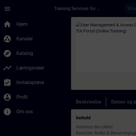
Gå til hovedinnhold
Siden er lastet inn
menu
Training Services for Digital Industries
Kurs - User Manageme
home
Hjem
group_work
Kanaler
explore
Katalog
timeline
Læringsveier
assignment_turned_in
Inntaksprøve
account_circle
Profil
Beskrivelse
Datoer og 
info
Om oss
Innhold
Intention des UMAC
Benutzer, Rollen & Benutzergrup