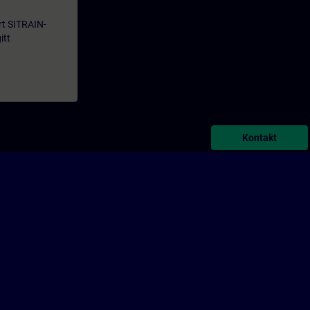
årt SITRAIN-
itt
Kontakt