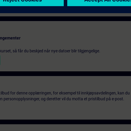
 Maschinen- und Anlagenbau beschäftigen
rangementer
urset, så får du beskjed når nye datoer blir tilgjengelige.
tilbud for denne opplæringen, for eksempel til innkjøpsavdelingen, kan du 
 personopplysninger, og deretter vil du motta et pristilbud på e-post.