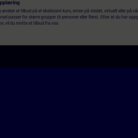
opplæring
 ønsker et tilbud på et eksklusivt kurs, enten på stedet, virtuelt eller på v
el passer for større grupper (6 personer eller flere). Etter at du har oppg
 vil du motta et tilbud fra oss.