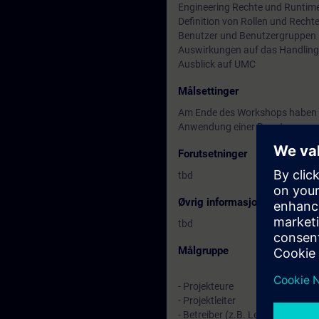
Engineering Rechte und Runtime
Definition von Rollen und Rech
Benutzer und Benutzergruppen i
Auswirkungen auf das Handling 
Ausblick auf UMC
Målsettinger
Am Ende des Workshops haben Si
Anwendung einer Benutzerverwa
Forutsetninger
tbd
Øvrig informasjon
tbd
Målgruppe
- Projekteure
- Projektleiter
- Betreiber (z.B. Leitung Instan