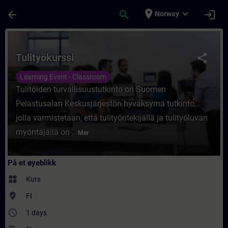
Gå til hovedinnhold
Siden er lastet inn
place
expand_more
arrow_back
search
login
Norway
Kurs - Tulityökurssi - Opplæring - Opplæring
Tulityökurssi
share
Learning Event - Classroom
Tulitöiden turvallisuustutkinto on Suomen
Pelastusalan Keskusjärjestön hyväksymä tutkinto,
jolla varmistetaan, että tulityöntekijällä ja tulityöluvan
myöntäjällä on ...
Mer
På et øyeblikk
widgets
Kurs
where_to_vote
FI
access_time
1 days