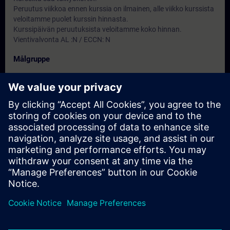
Peruutus viikkoa ennen kurssia on ilmainen, alle viikko kurssista
veloitamme puolet kurssin hinnasta.
Kurssipäivän peruutuksista veloitamme koko hinnan.
Vientivalvonta AL :N / ECCN: N
Målgruppe
-
Datoer og påmelding
For øyeblikket er det ingen arrangementer
tilgjengelig
Skriv deg opp på ventelisten for kurset, så får du beskjed når nye
datoer blir tilgjengelige.
Aktiver varslingstjenesten