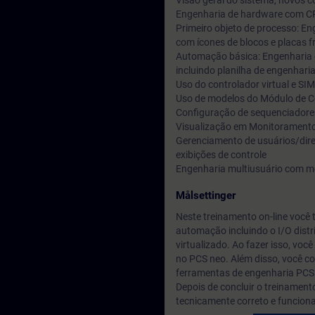
Visão geral do sistema, novos co
Engenharia de hardware com CP
Primeiro objeto de processo: E
com ícones de blocos e placas 
Automação básica: Engenharia 
incluindo planilha de engenhari
Uso do controlador virtual e SI
Uso de modelos do Módulo de Co
Configuração de sequenciadore
Visualização em Monitoramento 
Gerenciamento de usuários/dire
exibições de controle
Engenharia multiusuário com mo
Målsettinger
Neste treinamento on-line você
automação incluindo o I/O distr
virtualizado. Ao fazer isso, voc
no PCS neo. Além disso, você co
ferramentas de engenharia PCS N
Depois de concluir o treinament
tecnicamente correto e funciona