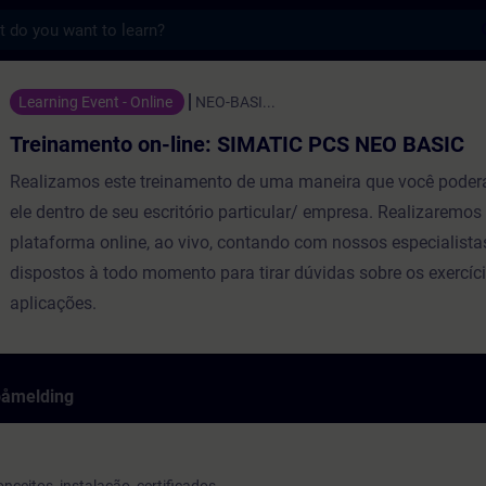
s
n-line: SIMATIC PCS NEO BASIC - Opplæring
Learning Event - Online
NEO-BASI...
Treinamento on-line: SIMATIC PCS NEO BASIC
Realizamos este treinamento de uma maneira que você poderá
ele dentro de seu escritório particular/ empresa. Realizaremo
plataforma online, ao vivo, contando com nossos especialist
dispostos à todo momento para tirar dúvidas sobre os exercíci
aplicações.
påmelding