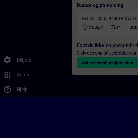
Datoer og påmelding
Oct 26, 2026 | 12:00 PM (UT
schedule
translate
5 dager
PT
BRL 
Fant du ikke en passende 
Skriv deg opp på ventelisten for k
settings
Miljøer
Aktiver varslingstjenesten
apps
Apper
help_outline
Hjelp