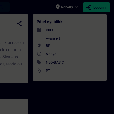
place
expand_more
login
earch
Norway
Logg inn
 - Opplæring - Faglig utvikling | SITRAIN
På et øyeblikk
share
widgets
Kurs
Avansert
 ter acesso à
where_to_vote
BR
s ele em uma
access_time
5 days
as Siemens
sell
NEO-BASIC
os, teoria ou
translate
PT