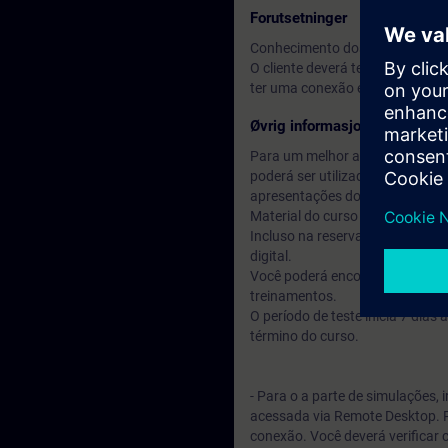
Forutsetninger
Conhecimento dos fundamentos 
O cliente deverá ter instalado 
ter uma conexão estável com a 
Øvrig informasjon
Para um melhor aproveitamento 
poderá ser utilizado um monito
apresentações do instrutor.
Material do curso no idioma ingl
Incluso na reserva do seu curs
digital.
Você poderá encontrar treiname
treinamentos.
O período de teste inicia 7 dia
término do curso.
- Para o a parte de simulações,
acessada via Remote Desktop. P
conexão. Você deverá verificar 