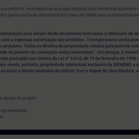
 e conforto, recomenda-se que seja utilizado dois monitores durante o 
nitor (para execução dos exercícios) mais um tablet para acompanhame
sseminação e/ou edição deste documento bem como a utilização de se
 sem a expressa autorização são proibidos. Transgressores serão pe
s prejuízos. Todos os direitos de propriedade criados pela patente con
dade ou patente de concepção estão reservados”. Isto porque, o materia
do protegido nos termos da Lei nº 9.610, de 19 de fevereiro de 1998,
is, sendo, portanto, propriedade intelectual exclusiva da SIEMENS a 
o autor o direito exclusivo de utilizar, fruir e dispor da obra literária, a
a equipe do projeto
programadores
to