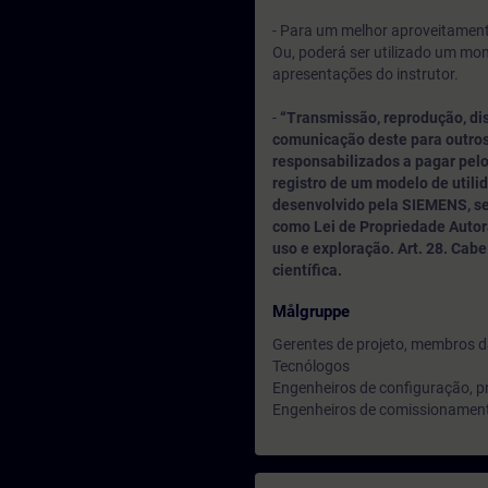
- Para um melhor aproveitamento
Ou, poderá ser utilizado um mo
apresentações do instrutor.
-
“Transmissão, reprodução, di
comunicação deste para outros
responsabilizados a pagar pelo
registro de um modelo de utili
desenvolvido pela SIEMENS, sen
como Lei de Propriedade Autora
uso e exploração. Art. 28. Cabe a
científica.
Målgruppe
Gerentes de projeto, membros d
Tecnólogos
Engenheiros de configuração, 
Engenheiros de comissionamen