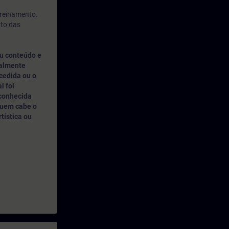
treinamento.
nto das
u conteúdo e
nalmente
cedida ou o
l foi
 conhecida
quem cabe o
rtística ou