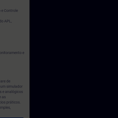
 e Controle
do APL,
monitoramento e
ware de
m um simulador
is e analógicos
m as
ios práticos.
imples,