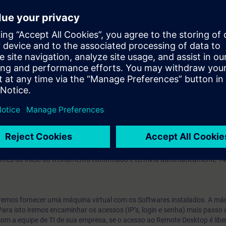
da engenharia de controle de processos.
os seguintes sistemas operacionais: Windows 10, ter instalado o Google C
internet e capacidade de transferência mínima de 15Mbit/s.
e conforto, recomenda-se que seja utilizado dois monitores durante o t
r (para execução dos exercícios) mais um tablet para acompanhamento 
ês.
o, você recebe uma conta de teste gratuito para acessar a Plataforma de
ntos online sobre diversas tecnologias SIEMENS e acesso a mais de 500
s antes do inicio do treinamento confirmado e termina automaticamente 14
 iremos fornecer uma máquina virtual com os Softwares instalados. A máq
ara isto iremos encaminhar os acessos (IP’s, login e senha) mais passo
com a equipe de TI de sua empresa, se o acesso ao Remote Desktop é libe