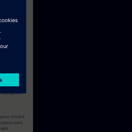
hrome e deverá
reinamento. Ou,
das
 Aprendizagem
 outros
 dias após o
uina virtual é
 a passo para
rado.