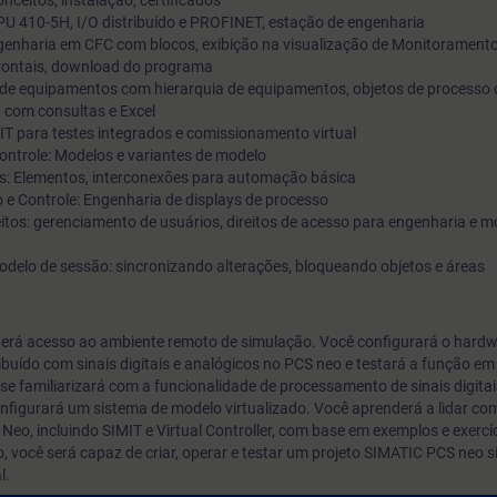
nceitos, instalação, certificados
U 410-5H, I/O distribuído e PROFINET, estação de engenharia
ngenharia em CFC com blocos, exibição na visualização de Monitoramento
frontais, download do programa
de equipamentos com hierarquia de equipamentos, objetos de processo 
a com consultas e Excel
MIT para testes integrados e comissionamento virtual
ntrole: Modelos e variantes de modelo
s: Elementos, interconexões para automação básica
e Controle: Engenharia de displays de processo
itos: gerenciamento de usuários, direitos de acesso para engenharia e 
delo de sessão: sincronizando alterações, bloqueando objetos e áreas
 terá acesso ao ambiente remoto de simulação. Você configurará o hard
ibuído com sinais digitais e analógicos no PCS neo e testará a função e
ê se familiarizará com a funcionalidade de processamento de sinais digita
nfigurará um sistema de modelo virtualizado. Você aprenderá a lidar co
eo, incluindo SIMIT e Virtual Controller, com base em exemplos e exercíc
o, você será capaz de criar, operar e testar um projeto SIMATIC PCS neo s
l.