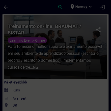
Gå til hovedinnhold
Siden er lastet inn
place
expand_more
arrow_back
search
login
Norway
Kurs - Treinamento on-line: BRAUMAT / SIS
Treinamento on-line: BRAUMAT /
share
SISTAR
Learning Event - Online
Para fornecer o melhor suporte e treinamento possível
em seu ambiente de aprendizado pessoal (escritório
próprio / escritório doméstico), implementamos
cursos de tre...
Mer
På et øyeblikk
widgets
Kurs
Avansert
where_to_vote
BR