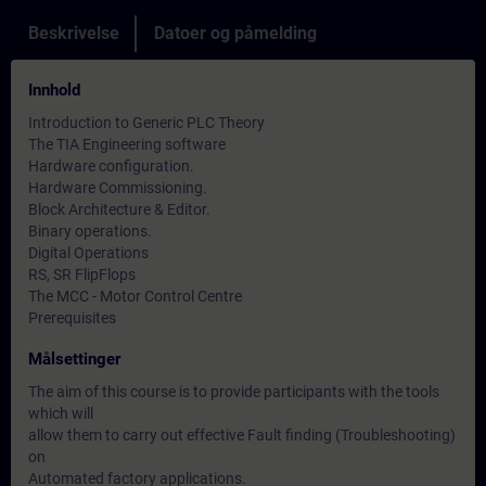
Beskrivelse
Datoer og påmelding
Innhold
Introduction to Generic PLC Theory
The TIA Engineering software
Hardware configuration.
Hardware Commissioning.
Block Architecture & Editor.
Binary operations.
Digital Operations
RS, SR FlipFlops
The MCC - Motor Control Centre
Prerequisites
Målsettinger
The aim of this course is to provide participants with the tools
which will
allow them to carry out effective Fault finding (Troubleshooting)
on
Automated factory applications.