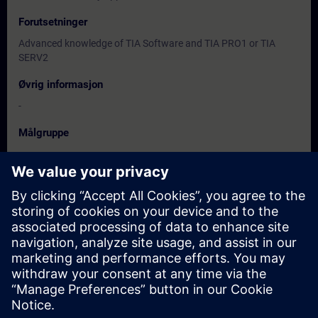
Forutsetninger
Advanced knowledge of TIA Software and TIA PRO1 or TIA
SERV2
Øvrig informasjon
-
Målgruppe
-
Datoer og påmelding
For øyeblikket er det ingen arrangementer
tilgjengelig
Skriv deg opp på ventelisten for kurset, så får du beskjed når nye
datoer blir tilgjengelige.
Aktiver varslingstjenesten