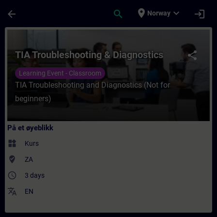
Gå til hovedinnhold
Siden er lastet inn
place
expand_more
arrow_back
search
login
Norway
Kurs - TIA Troubleshooting & Diagnostics -
TIA Troubleshooting & Diagnostics
share
Learning Event - Classroom
TIA Troubleshooting and Diagnostics (Not for
beginners)
På et øyeblikk
widgets
Kurs
where_to_vote
ZA
access_time
3 days
translate
EN