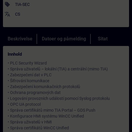
sell
TIA-SEC
translate
CS
Beskrivelse
Datoer og påmelding
Sitat
Innhold
• PLC Security Wizard
• Správa uživatelů – lokální (TIA) a centrální (mimo TIA)
• Zabezpečení dat v PLC
• Šifrování komunikace
• Zabezpečení komunikačních protokolů
• Ochrana programových dat
• Logování provozních událostí pomocí Syslog protokolu
• OPC UA protocol
• Správa certifikátů mimo TIA Portal – GDS Push
• Konfigurace HMI systému WinCC Unified
• Správa uživatelů v HMI
• Správa certifikátů WinCC Unified