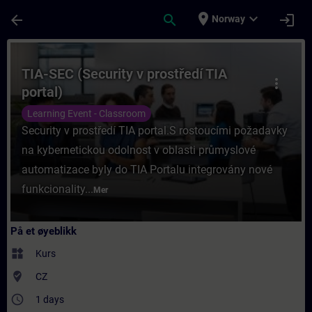
Gå til hovedinnhold
Siden er lastet inn
place
expand_more
arrow_back
search
login
Norway
Kurs - TIA-SEC (Security v prostředí TIA po
TIA-SEC (Security v prostředí TIA
more_vert
portal)
Learning Event - Classroom
Security v prostředí TIA portal.S rostoucími požadavky
na kybernetickou odolnost v oblasti průmyslové
automatizace byly do TIA Portalu integrovány nové
funkcionality...
Mer
På et øyeblikk
widgets
Kurs
where_to_vote
CZ
access_time
1 days