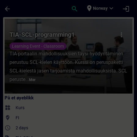
Gå til hovedinnhold
Siden er lastet inn
place
expand_more
arrow_back
search
login
Norway
Kurs - TIA-SCL-programming1 - Opplæring -
TIA-SCL-programming1
more_vert
Learning Event - Classroom
TIA-portaalin mahdollisuuksien täysi hyödyntäminen
perustuu SCL-kielen käyttöön. Kurssi on peruspaketti
SCL-kielestä jasen tarjoamista mahdollisuuksista. SCL
peruste...
Mer
På et øyeblikk
widgets
Kurs
where_to_vote
FI
access_time
2 days