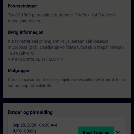
Forutsetninger
TIA-S7-1500-perusteiden tuntemus. TIA-Pro1 tai TIA-Serv1
tason osaaminen.
Øvrig informasjon
Kurssimateriaali on englanniksi ja jaetaan sähköisessä
muodossa (pdf). Osallistuja voi tilata tulostetun mapin hintaan
120 € (alv 0 %).
Vientivalvonta AL :N / ECCN:N
Målgruppe
Kurssi sopii suunnittelijoille, ohjelman tekijöille, käyttöönottto- ja
kunnossapitohenkilöille
Datoer og påmelding
Sep 28, 2026 | 06:30 AM
(UTC+00:00)
expand_more
Book Training