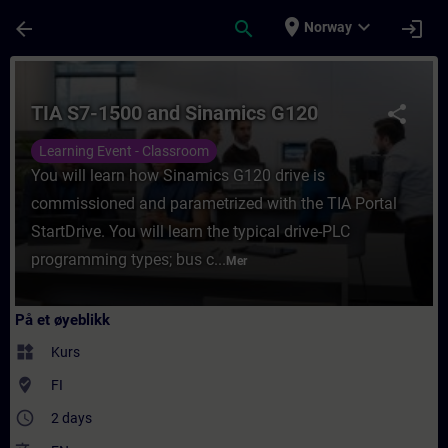
Gå til hovedinnhold
Siden er lastet inn
place
expand_more
arrow_back
search
login
Norway
Kurs - TIA S7-1500 and Sinamics G120 - Opp
TIA S7-1500 and Sinamics G120
share
Learning Event - Classroom
You will learn how Sinamics G120 drive is
commissioned and parametrized with the TIA Portal
StartDrive. You will learn the typical drive-PLC
programming types; bus c...
Mer
På et øyeblikk
widgets
Kurs
where_to_vote
FI
access_time
2 days