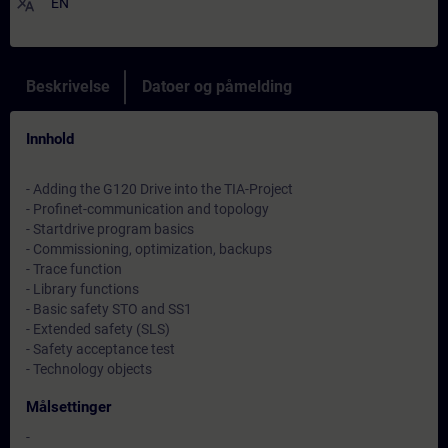
translate
EN
Beskrivelse
Datoer og påmelding
Innhold
- Adding the G120 Drive into the TIA-Project
- Profinet-communication and topology
- Startdrive program basics
- Commissioning, optimization, backups
- Trace function
- Library functions
- Basic safety STO and SS1
- Extended safety (SLS)
- Safety acceptance test
- Technology objects
Målsettinger
-