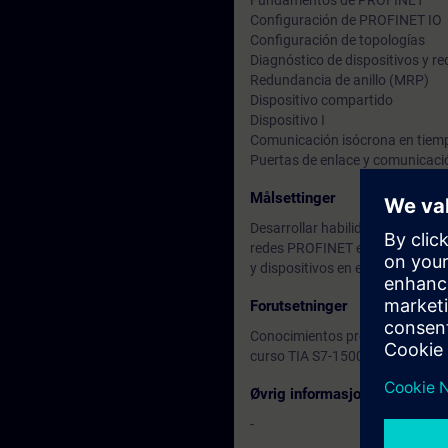
Fundamentos de PROFINET
Configuración de PROFINET IO
Configuración de topologías
Diagnóstico de dispositivos y re
Redundancia de anillo (MRP)
Dispositivo compartido
Dispositivo I
Comunicación isócrona en tiemp
Puertas de enlace y comunicac
Målsettinger
Desarrollar habilidades para la 
redes PROFINET en STEP 7 TIA P
y dispositivos en el envío y rece
Forutsetninger
Conocimientos previos en progr
curso TIA S7-1500 – Nivel 1 [TI
Øvrig informasjon
-