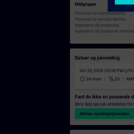
Målgruppe
Personal de mantenimiento
Personal de servicio técnico
Ingenieros de proyectos
Ingenieros de puesta en marcha
Datoer og påmelding
Oct 20, 2026 | 02:00 PM (UT
schedule
translate
24 timer
ES
MXN
Fant du ikke en passende 
Skriv deg opp på ventelisten for k
Aktiver varslingstjenesten