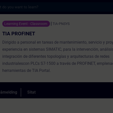
s
- Opplæring - Opplæring - Faglig utvikling
Learning Event - Classroom
TIA-PNSYS
TIA PROFINET
Dirigido a personal en tareas de mantenimiento, servicio y pro
experiencia en sistemas SIMATIC, para la intervención, análisi
integración de diferentes topologías y arquitecturas de redes
industrialescon PLCs S7-1500 a través de PROFINET, emplena
herramientas de TIA Portal.
påmelding
Sitat