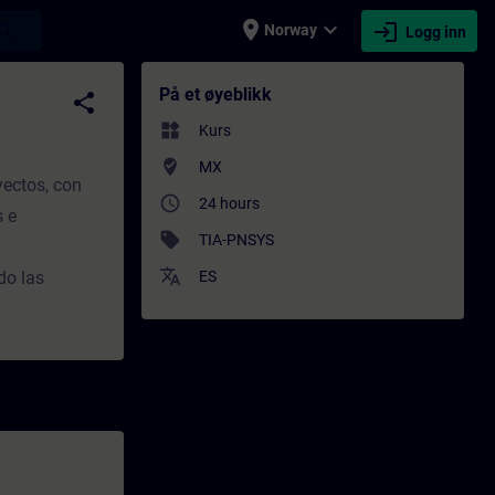
place
expand_more
login
earch
Norway
Logg inn
 | SITRAIN
På et øyeblikk
share
widgets
Kurs
where_to_vote
MX
yectos, con
access_time
24 hours
s e
sell
TIA-PNSYS
translate
do las
ES