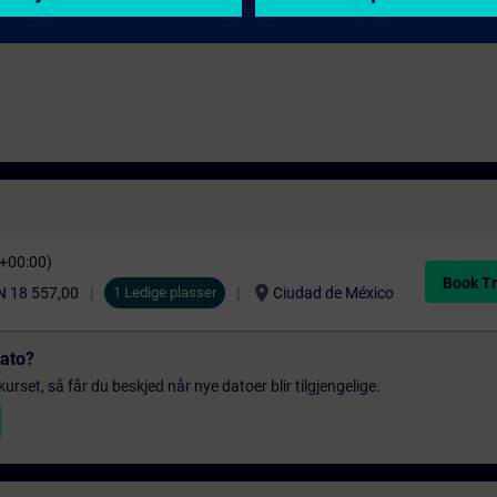
C+00:00)
Book Tr
location_on
 18 557,00
1 Ledige plasser
Ciudad de México
dato?
urset, så får du beskjed når nye datoer blir tilgjengelige.