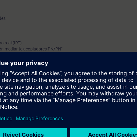
des
o real (IRT)
ión mediante acopladores PN/PN"
configuración, diseño y diagnóstico de en
ortal, mediante la interconexión de PLCs
pción de datos.
amación y puesta en marcha de controladores SIMATIC en S7 TIA Portal, 
A-PRO1].