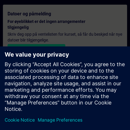
Datoer og påmelding
For øyeblikket er det ingen arrangementer
tilgjengelig
Skriv deg opp på ventelisten for kurset, så får du beskjed når nye
datoer blir tilgjengelige.
Aktiver varslingstjenesten
Personlig tilbud
Hvis du trenger et standard pristilbud for denne opplæringen,
for eksempel til innkjøpsavdelingen, kan du klikke på lenken
nedenfor. Du må først oppgi noen personopplysninger, og
deretter vil du motta et pristilbud på e-post.
Gi tilbud