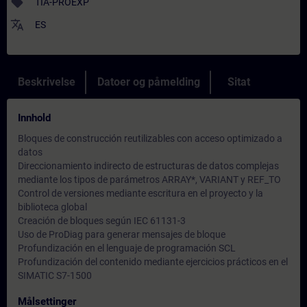
sell
TIA-PROEXP
translate
ES
Beskrivelse
Datoer og påmelding
Sitat
Innhold
Bloques de construcción reutilizables con acceso optimizado a
datos
Direccionamiento indirecto de estructuras de datos complejas
mediante los tipos de parámetros ARRAY*, VARIANT y REF_TO
Control de versiones mediante escritura en el proyecto y la
biblioteca global
Creación de bloques según IEC 61131-3
Uso de ProDiag para generar mensajes de bloque
Profundización en el lenguaje de programación SCL
Profundización del contenido mediante ejercicios prácticos en el
SIMATIC S7-1500
Målsettinger