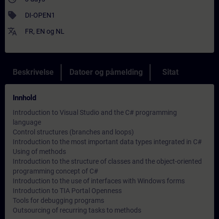
sell
DI-OPEN1
translate
FR
,
EN
og
NL
Beskrivelse
Datoer og påmelding
Sitat
Innhold
Introduction to Visual Studio and the C# programming
language
Control structures (branches and loops)
Introduction to the most important data types integrated in C#
Using of methods
Introduction to the structure of classes and the object-oriented
programming concept of C#
Introduction to the use of interfaces with Windows forms
Introduction to TIA Portal Openness
Tools for debugging programs
Outsourcing of recurring tasks to methods