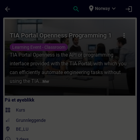
Gå til hovedinnhold
Siden er lastet inn
place
expand_more
arrow_back
search
login
Norway
Kurs - TIA Portal Openness Programming 1 
TIA Portal Openness Programming 1
more_vert
Learning Event - Classroom
TIA Portal Openness is the API or programming
interface provided with the TIA Portal, with which you
can efficiently automate engineering tasks without
using the TIA...
Mer
På et øyeblikk
widgets
Kurs
Grunnleggende
where_to_vote
BE_LU
access_time
3 days