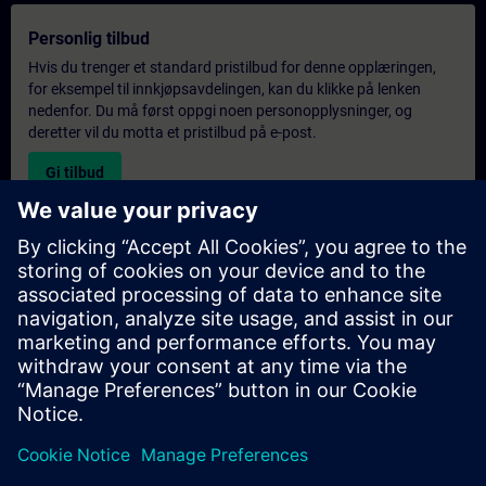
Personlig tilbud
Hvis du trenger et standard pristilbud for denne opplæringen,
for eksempel til innkjøpsavdelingen, kan du klikke på lenken
nedenfor. Du må først oppgi noen personopplysninger, og
deretter vil du motta et pristilbud på e-post.
Gi tilbud
Forespørsel om eksklusiv opplæring
Fyll ut skjemaet nedenfor hvis du ønsker et tilbud på et
eksklusivt kurs, enten på stedet, virtuelt eller på vårt SITRAIN-
kurssenter. Denne typen forespørsel passer for større grupper (6
personer eller flere). Etter at du har oppgitt kontaktinformasjon
og kursbehov, vil du motta et tilbud fra oss.
Be om eksklusivt tilbud