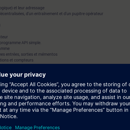
logique) et leur adressage
décentralisées, d'un entraînement et d'un pupitre opérateur
I
ateur
n programme API simple.
gramme
es entrées, sorties et mémentos
ations et compteurs
ons, blocs de fonctions, fonctions et fonctions système
et software
rvice Technician Level 2 a lieu dans un centre de formation régional.
nt contrôlées par un test d'aptitude. les sujets abordés sont les suivants
de ses composants de la Totally Integrated Automation ainsi que la créat
simple
 um banc de test. Celui-ci est composé d'un système d'automatisation S7-3
 S, un Touch Panel TP177B, un entraînement Micromaster 420 et d'une maq
 obtiendrez un certificat. Cette qualification est la preuve de vos connai