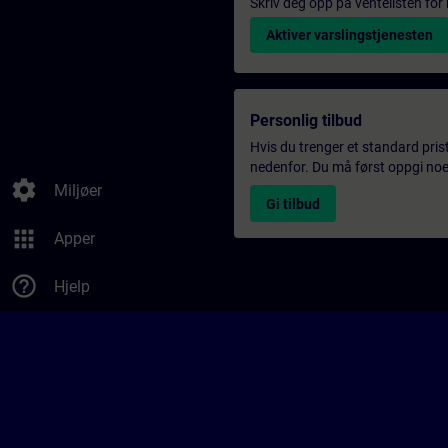
Skriv deg opp på ventelisten for k
Aktiver varslingstjenesten
Personlig tilbud
Hvis du trenger et standard pris
nedenfor. Du må først oppgi noen
settings
Miljøer
Gi tilbud
apps
Apper
help_outline
Hjelp