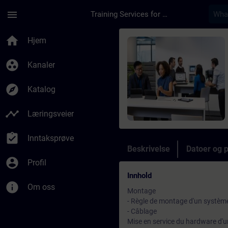
Gå til hovedinnhold
Siden er lastet inn
menu
Training Services for Digital Industries
Kurs - Technicien/ne
home
Hjem
group_work
Kanaler
explore
Katalog
timeline
Læringsveier
assignment_turned_in
Inntaksprøve
Beskrivelse
Datoer og 
account_circle
Profil
Innhold
info
Om oss
Montage
- Règle de montage d'un systèm
- Câblage
Mise en service du hardware d'u