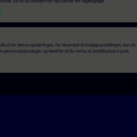
urset, så får du beskjed når nye datoer blir tilgjengelige.
tilbud for denne opplæringen, for eksempel til innkjøpsavdelingen, kan du 
 personopplysninger, og deretter vil du motta et pristilbud på e-post.