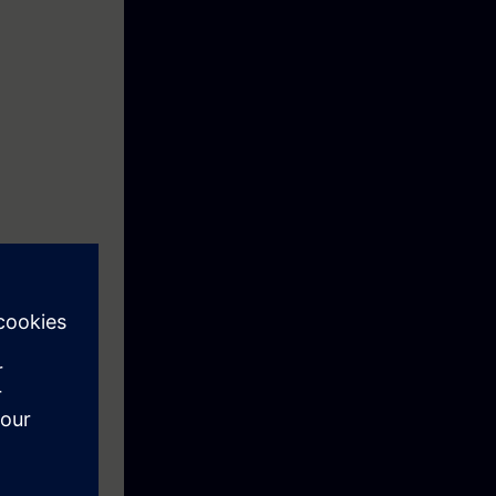
: la mise en
ion et la mise
00, une
uette.
ssances et