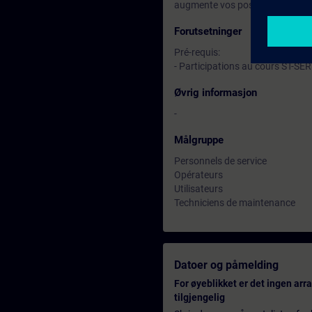
augmente vos possibilités sur le
Forutsetninger
Pré-requis:
- Participations au cours ST-SE
Øvrig informasjon
-
Målgruppe
Personnels de service
Opérateurs
Utilisateurs
Techniciens de maintenance
Datoer og påmelding
For øyeblikket er det ingen ar
tilgjengelig