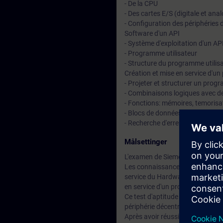
- De la CPU
- Des cartes E/S (digitale et ana
- Configuration des périphéries 
Software d'un API
- Système d'exploitation d'un AP
- Programme utilisateur
- Structure du programme utilis
Création et mise en service d'u
- Projeter et structurer un pro
- Combinaisons logiques avec de
- Fonctions: mémoires, temoris
- Blocs de données, d'organisati
- Recherche d'erreurs hardware 
Målsettinger
L'examen de Siemens Certified Se
Les connaissances pratiques sero
service du Hardware d'un API et 
en service d'un programme API 
Ce test d'aptitude sera fait sur
périphérie décentrlisée ET 200
Après avoir réussi l'examen vous