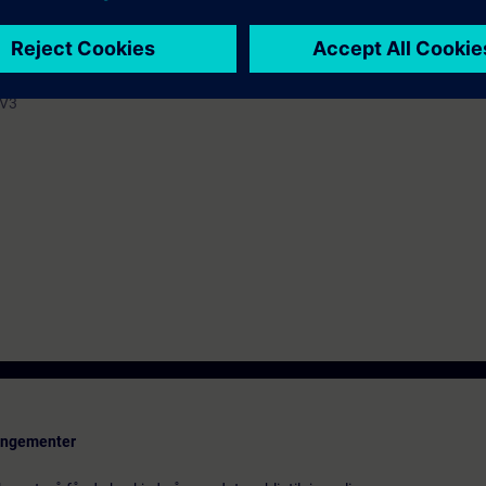
 marché du travail.
RV3
rangementer