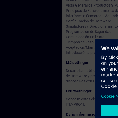
Vista General de Estándares de
Vista General de Productos SI
Principios de Funcionamiento de
Interfaces a Sensores – Actuad
Configuración de Hardware
Simuladores y Direccionamiento
Programación de Seguridad
Comunicación Fail-Safe
Tiempos de Respuesta
Aceptación/Mantenimiento
Introducción a protocolo OPC 
Målsettinger
Desarrollar habilidades de inte
de Hardware y programación de 
dispositivos con PROFISafe.
Forutsetninger
Conocimientos elementales de p
[TIA-PRO1].
Øvrig informasjon