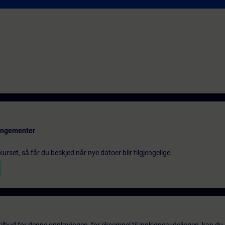
rangementer
urset, så får du beskjed når nye datoer blir tilgjengelige.