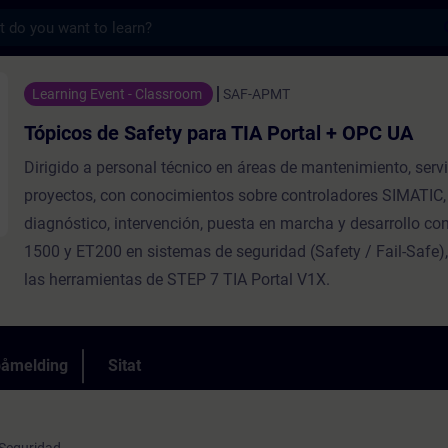
s
fety para TIA Portal + OPC UA - Opplæring 
Learning Event - Classroom
SAF-APMT
Tópicos de Safety para TIA Portal + OPC UA
Dirigido a personal técnico en áreas de mantenimiento, servi
proyectos, con conocimientos sobre controladores SIMATIC, 
diagnóstico, intervención, puesta en marcha y desarrollo co
1500 y ET200 en sistemas de seguridad (Safety / Fail-Safe),
las herramientas de STEP 7 TIA Portal V1X.
påmelding
Sitat