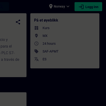
place
expand_more
login
earch
Norway
Logg inn
- Opplæring - Faglig utvikling | SITRAIN
På et øyeblikk
share
widgets
Kurs
where_to_vote
MX
cio y
access_time
24 hours
para el
sell
SAF-APMT
n PLC S7-
translate
 a través de
ES