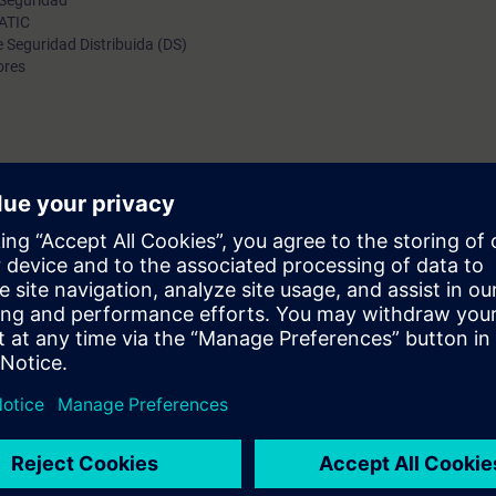
 Seguridad
MATIC
 Seguridad Distribuida (DS)
ores
UA
rpretación y desarrollo en sistemas de seguridad con PLC SIMATIC, conoc
Seguridad Integrada, así como la integración de
uesta en marcha y programación con STEP 7 equivalentes a curso TIA S7