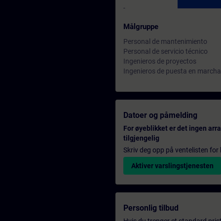
-
Målgruppe
Personal de mantenimiento
Personal de servicio técnico
Ingenieros de proyectos
Ingenieros de puesta en marcha
Datoer og påmelding
For øyeblikket er det ingen ar
tilgjengelig
Skriv deg opp på ventelisten for k
Aktiver varslingstjenesten
Personlig tilbud