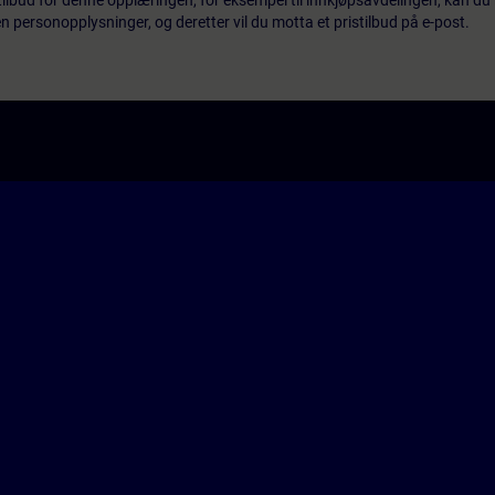
tilbud for denne opplæringen, for eksempel til innkjøpsavdelingen, kan du 
 personopplysninger, og deretter vil du motta et pristilbud på e-post.