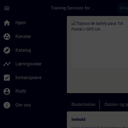
Gå til hovedinnhold
Siden er lastet inn
menu
Training Services for Digital Industries
Kurs - Tópicos de Sa
home
Hjem
group_work
Kanaler
explore
Katalog
timeline
Læringsveier
assignment_turned_in
Inntaksprøve
account_circle
Profil
info
Beskrivelse
Datoer og 
Om oss
Innhold