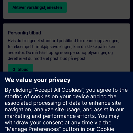
Aktiver varslingstjenesten
Personlig tilbud
Hvis du trenger et standard pristilbud for denne opplæringen,
for eksempel til innkjøpsavdelingen, kan du klikke på lenken
nedenfor. Du må først oppgi noen personopplysninger, og
deretter vil du motta et pristilbud på e-post.
Gi tilbud
Forespørsel om eksklusiv opplæring
Fyll ut skjemaet nedenfor hvis du ønsker et tilbud på et
eksklusivt kurs, enten på stedet, virtuelt eller på vårt SITRAIN-
kurssenter. Denne typen forespørsel passer for større grupper (6
personer eller flere). Etter at du har oppgitt kontaktinformasjon
og kursbehov, vil du motta et tilbud fra oss.