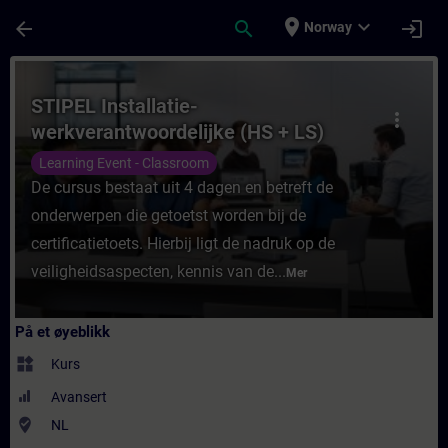
Gå til hovedinnhold
Siden er lastet inn
place
expand_more
arrow_back
search
login
Norway
Kurs - STIPEL Installatie- werkverantwoorde
STIPEL Installatie-
more_vert
werkverantwoordelijke (HS + LS)
(herhaling) ****
Learning Event - Classroom
De cursus bestaat uit 4 dagen en betreft de
onderwerpen die getoetst worden bij de
certificatietoets. Hierbij ligt de nadruk op de
veiligheidsaspecten, kennis van de...
Mer
På et øyeblikk
widgets
Kurs
Avansert
where_to_vote
NL