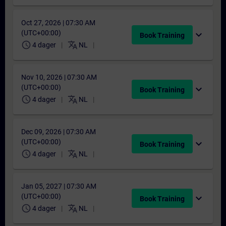
Oct 27, 2026 | 07:30 AM
(UTC+00:00)
expand_more
Book Training
schedule
translate
4 dager
NL
Nov 10, 2026 | 07:30 AM
(UTC+00:00)
expand_more
Book Training
schedule
translate
4 dager
NL
Dec 09, 2026 | 07:30 AM
(UTC+00:00)
expand_more
Book Training
schedule
translate
4 dager
NL
Jan 05, 2027 | 07:30 AM
(UTC+00:00)
expand_more
Book Training
schedule
translate
4 dager
NL