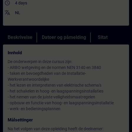
access_time
4 days
translate
NL
Beskrivelse
Datoer og påmelding
Sitat
Innhold
De onderwerpen in deze cursus zijn:
- ARBO wetgeving en de normen NEN 3140 en 3840
- taken en bevoegdheden van de Installatie-
Werkverantwoordelijke
- het lezen en interpreteren van elektrische schema's
- het schakelen in hoog- en laagspanningsinstallaties
- het nemen van de juiste veiligheidsmaatregelen
- opbouw en functie van hoog- en laagspanningsinstallatie
- werk- en bedieningsplannen
Målsettinger
Na het volgen van deze opleiding heeft de deelnemer: