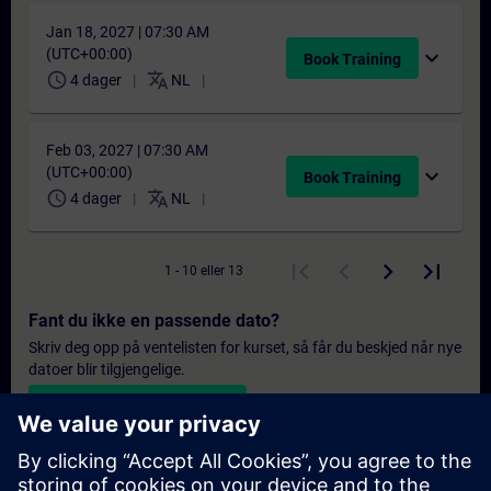
Jan 18, 2027 | 07:30 AM
(UTC+00:00)
expand_more
Book Training
schedule
translate
4 dager
NL
Feb 03, 2027 | 07:30 AM
(UTC+00:00)
expand_more
Book Training
schedule
translate
4 dager
NL
1 - 10 eller 13
Fant du ikke en passende dato?
Skriv deg opp på ventelisten for kurset, så får du beskjed når nye
datoer blir tilgjengelige.
Aktiver varslingstjenesten