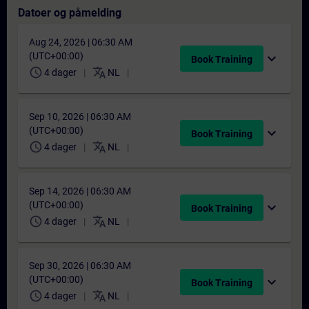
Datoer og påmelding
Aug 24, 2026 | 06:30 AM
(UTC+00:00)
expand_more
Book Training
schedule
translate
4 dager
NL
Sep 10, 2026 | 06:30 AM
(UTC+00:00)
expand_more
Book Training
schedule
translate
4 dager
NL
Sep 14, 2026 | 06:30 AM
(UTC+00:00)
expand_more
Book Training
schedule
translate
4 dager
NL
Sep 30, 2026 | 06:30 AM
(UTC+00:00)
expand_more
Book Training
schedule
translate
4 dager
NL