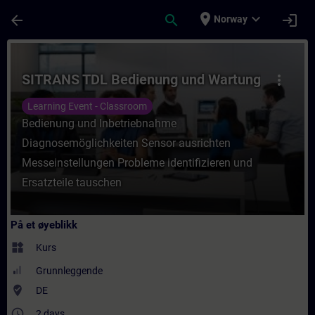
Gå til hovedinnhold
Siden er lastet inn
place
expand_more
arrow_back
search
login
Norway
Kurs - SITRANS TDL Bedienung und Wartung 
SITRANS TDL Bedienung und Wartung
more_vert
Learning Event - Classroom
Bedienung und Inbetriebnahme
Diagnosemöglichkeiten Sensor ausrichten
Messeinstellungen Probleme identifizieren und
Ersatzteile tauschen
På et øyeblikk
widgets
Kurs
Grunnleggende
where_to_vote
DE
access_time
2 days