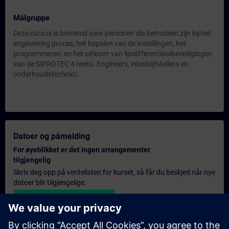
Målgruppe
Deze cursus is bestemd voor personen die betrokken zijn bij het
engineering proces, het bepalen van de instellingen, het
programmeren, en het uitlezen van lijndifferentiaalbeveiligingen
van de SIPROTEC 4 reeks. Engineers, inbedrijfstellers en
onderhoudstechnici.
Datoer og påmelding
For øyeblikket er det ingen arrangementer
tilgjengelig
Skriv deg opp på ventelisten for kurset, så får du beskjed når nye
datoer blir tilgjengelige.
Aktiver varslingstjenesten