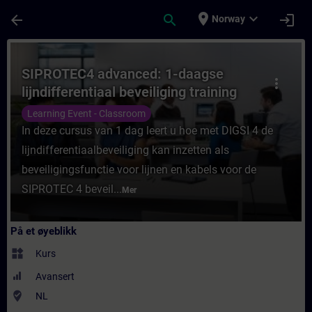
Gå til hovedinnhold
Siden er lastet inn
place
expand_more
arrow_back
search
login
Norway
Kurs - SIPROTEC4 advanced: 1-daagse lijndi
SIPROTEC4 advanced: 1-daagse
more_vert
lijndifferentiaal beveiliging training
Learning Event - Classroom
In deze cursus van 1 dag leert u hoe met DIGSI 4 de
lijndifferentiaalbeveiliging kan inzetten als
beveiligingsfunctie voor lijnen en kabels voor de
SIPROTEC 4 beveil...
Mer
På et øyeblikk
widgets
Kurs
Avansert
where_to_vote
NL