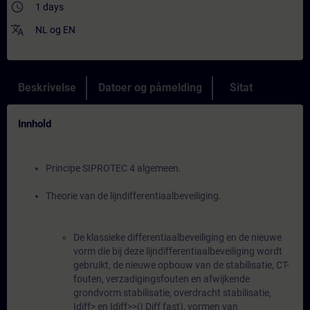
access_time
1 days
translate
NL
og
EN
Beskrivelse
Datoer og påmelding
Sitat
Innhold
Principe SIPROTEC 4 algemeen.
Theorie van de lijndifferentiaalbeveiliging.
De klassieke differentiaalbeveiliging en de nieuwe
vorm die bij deze lijndifferentiaalbeveiliging wordt
gebruikt, de nieuwe opbouw van de stabilisatie, CT-
fouten, verzadigingsfouten en afwijkende
grondvorm stabilisatie, overdracht stabilisatie,
Idiff> en Idiff>>(I Diff fast), vormen van