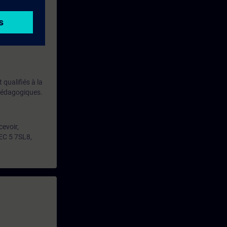
qualifiés à la
 pédagogiques.
cevoir,
EC 5 7SL8,