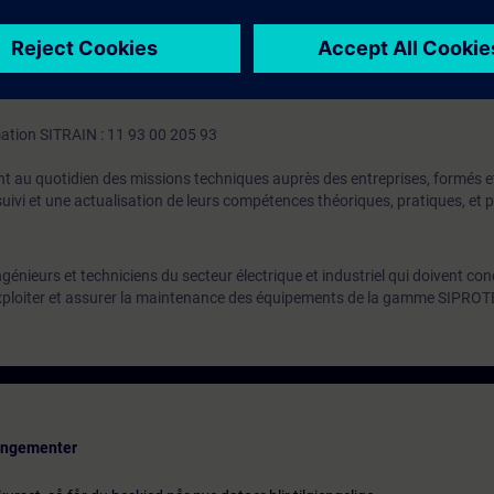
rotechnique.
s « DIGSI 5 – Base » ou posséder des connaissances équivalentes.
mation SITRAIN : 11 93 00 205 93
t au quotidien des missions techniques auprès des entreprises, formés et 
uivi et une actualisation de leurs compétences théoriques, pratiques, et
énieurs et techniciens du secteur électrique et industriel qui doivent con
 exploiter et assurer la maintenance des équipements de la gamme SIPROT
rangementer