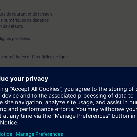
L
urs de courant et de tension
ns numériques de distance
on de défauts
lignes parallèles
s numériques différentielles de ligne
ns différentielles numériques
 de réseau, synchronisation GPS
oite d’injection  Mise en service et maintenance
ctuent tout au long de la formation
iaire sera capable de :
nalités qu’offrent l’équipement 7SL (protection de distance et /ou différentie