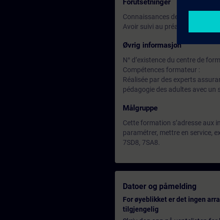
Forutsetninger
Connaissances de base en élect
Avoir suivi au préalable le cour
Øvrig informasjon
N° d’existence du centre de for
Compétences formateur :
Réalisée par des experts assuran
pédagogie des adultes avec un s
Målgruppe
Cette formation s’adresse aux ing
paramétrer, mettre en service,
7SD8, 7SA8.
Datoer og påmelding
For øyeblikket er det ingen ar
tilgjengelig