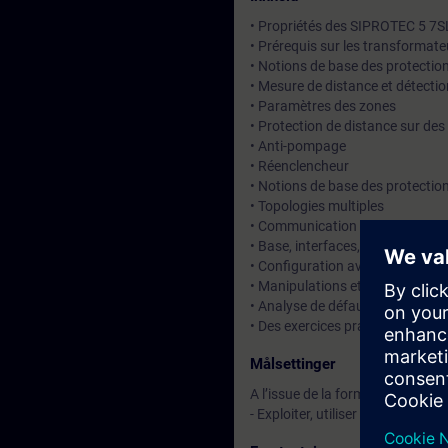
• Propriétés des SIPROTEC 5 7S
• Prérequis sur les transformate
• Notions de base des protectio
• Mesure de distance et détecti
• Paramètres des zones
• Protection de distance sur des 
• Anti-pompage
• Réenclencheur
• Notions de base des protection
• Topologies multiples
• Communication entre protectio
• Base, interfaces, technologie
• Configuration avec DIGSI 5
• Manipulations et essais avec b
• Analyse de défaut avec SIGRA
• Des exercices pratiques s’effe
Målsettinger
A l’issue de la formation, le stag
- Exploiter, utiliser les fonction