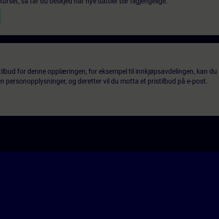
urset, så får du beskjed når nye datoer blir tilgjengelige.
tilbud for denne opplæringen, for eksempel til innkjøpsavdelingen, kan du 
 personopplysninger, og deretter vil du motta et pristilbud på e-post.