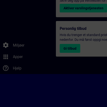
Skriv deg opp på ventelisten for k
Aktiver varslingstjenesten
Personlig tilbud
Hvis du trenger et standard pris
nedenfor. Du må først oppgi noen
settings
Miljøer
Gi tilbud
apps
Apper
help_outline
Hjelp