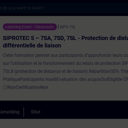
s
7SA, 7SD, 7SL - Protection de distance et di
Learning Event - Classroom
SIP5-7SL
SIPROTEC 5 – 7SA, 7SD, 7SL - Protection de dist
différentielle de liaison
Cette formation permet aux participants d’approfondir leurs 
sur l’utilisation et le fonctionnement du relais de protection 
7SL8 (protection de distance et de liaison).Répartition50% Th
PratiqueParticipants max6Evaluation des acquisOuiEligible C
ⓘNonCertificationNon
påmelding
Sitat