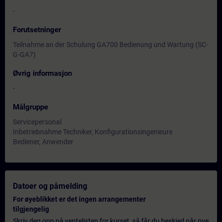
-
Forutsetninger
Teilnahme an der Schulung GA700 Bedienung und Wartung (SC-
G-GA7)
Øvrig informasjon
-
Målgruppe
Servicepersonal
Inbetriebnahme Techniker, Konfigurationsingenieure
Bediener, Anwender
Datoer og påmelding
For øyeblikket er det ingen arrangementer
tilgjengelig
Skriv deg opp på ventelisten for kurset, så får du beskjed når nye