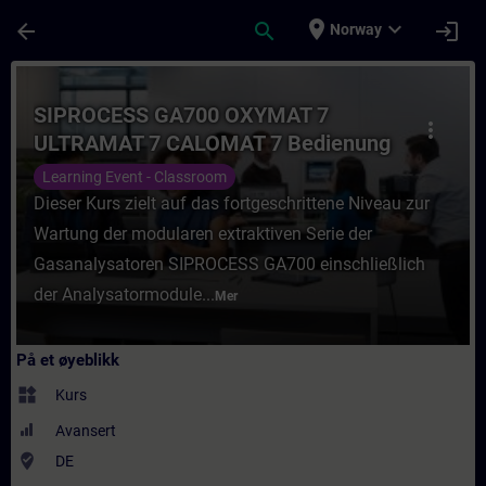
Gå til hovedinnhold
Siden er lastet inn
place
expand_more
arrow_back
search
login
Norway
Kurs - SIPROCESS GA700 OXYMAT 7 ULTRAM
SIPROCESS GA700 OXYMAT 7
more_vert
ULTRAMAT 7 CALOMAT 7 Bedienung
und Wartung des modularen Systems
Learning Event - Classroom
für fortgeschrittene Anwender
Dieser Kurs zielt auf das fortgeschrittene Niveau zur
Wartung der modularen extraktiven Serie der
Gasanalysatoren SIPROCESS GA700 einschließlich
der Analysatormodule...
Mer
På et øyeblikk
widgets
Kurs
Avansert
where_to_vote
DE