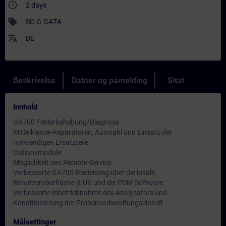
access_time
2 days
sell
SC-G-GA7A
translate
DE
Beskrivelse
Datoer og påmelding
Sitat
Innhold
GA700 Fehlerbehebung/Diagnose
Mittelklasse-Reparaturen, Auswahl und Einsatz der
notwendigen Ersatzteile
Optionsmodule
Möglichkeit des Remote-Service
Verbesserte GA700-Bedienung über die lokale
Benutzeroberfläche (LUI) und die PDM-Software
Verbesserte Inbetriebnahme des Analysators und
Konditionierung der Probenvorbereitungseinheit
Målsettinger