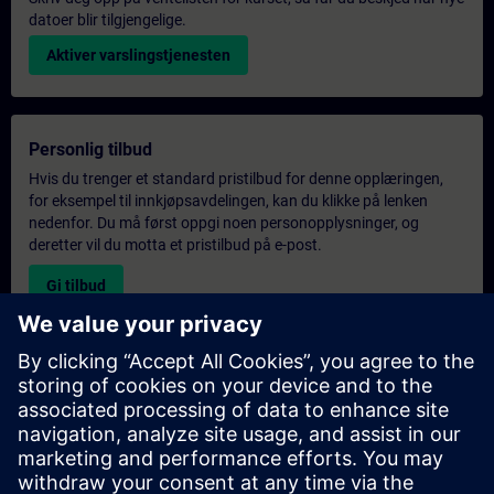
datoer blir tilgjengelige.
Aktiver varslingstjenesten
Personlig tilbud
Hvis du trenger et standard pristilbud for denne opplæringen,
for eksempel til innkjøpsavdelingen, kan du klikke på lenken
nedenfor. Du må først oppgi noen personopplysninger, og
deretter vil du motta et pristilbud på e-post.
Gi tilbud
Forespørsel om eksklusiv opplæring
Fyll ut skjemaet nedenfor hvis du ønsker et tilbud på et
eksklusivt kurs, enten på stedet, virtuelt eller på vårt SITRAIN-
kurssenter. Denne typen forespørsel passer for større grupper (6
personer eller flere). Etter at du har oppgitt kontaktinformasjon
og kursbehov, vil du motta et tilbud fra oss.