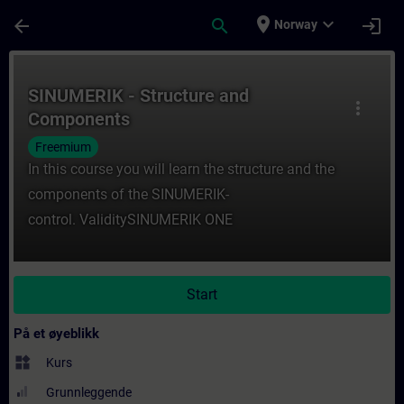
Gå til hovedinnhold
Siden er lastet inn
place
expand_more
arrow_back
search
login
Norway
Kurs - SINUMERIK - Structure and Componen
SINUMERIK - Structure and
more_vert
Components
Freemium
In this course you will learn the structure and the
components of the SINUMERIK-
control. ValiditySINUMERIK ONE
Start
På et øyeblikk
widgets
Kurs
Grunnleggende